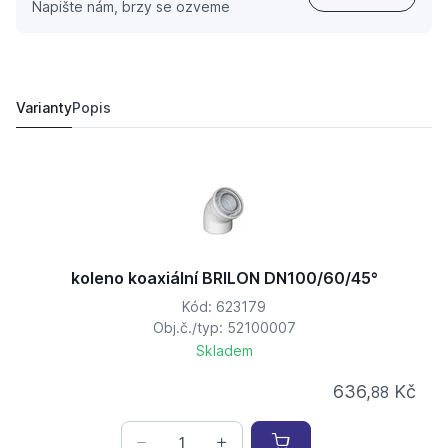
Napište nám, brzy se ozveme
koleno koaxiální BRILON DN100/60/45° ALU
620,
Kč
04
589 Kč
Varianty
Popis
koleno koaxiální BRILON DN100/60/45°
Kód: 623179
Obj.č./typ: 52100007
Skladem
636,
Kč
88