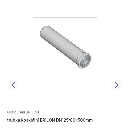
Odkouření BRILON
O
trubka koaxiální BRILON DN125/80x500mm