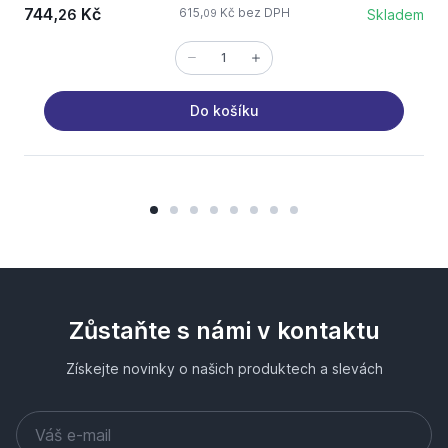
744,
Kč
1
615,
Kč bez DPH
26
Skladem
09
Do košíku
Zůstaňte s námi v kontaktu
Získejte novinky o našich produktech a slevách