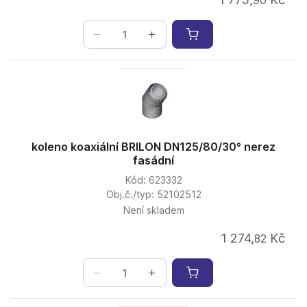
90
koleno koaxiální BRILON DN125/80/30° nerez
fasádní
Kód: 623332
Obj.č./typ: 52102512
Není skladem
1 274,
Kč
82