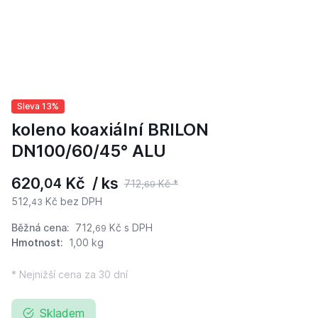
Sleva 13%
koleno koaxiální BRILON
DN100/60/45° ALU
620,
Kč / ks
04
712,
Kč *
69
512,
Kč bez DPH
43
Běžná cena:
712,
Kč
s DPH
69
Hmotnost:
1,00 kg
* Nejnižší cena za 30 dní
Skladem