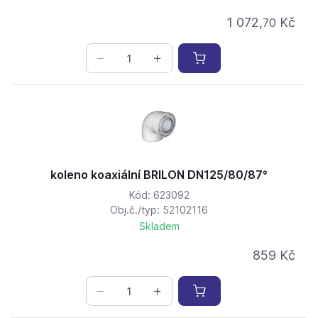
1 072,
Kč
70
koleno koaxiální BRILON DN125/80/87°
Kód: 623092
Obj.č./typ: 52102116
Skladem
859 Kč