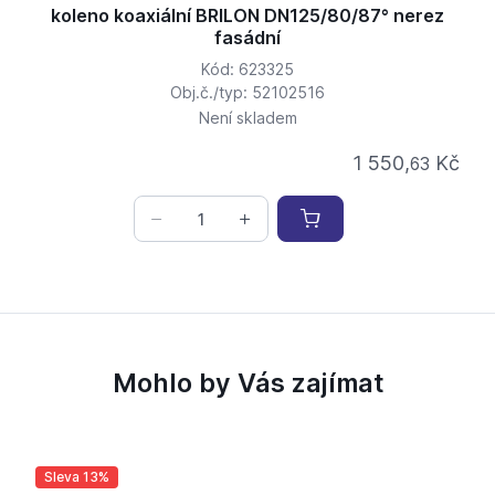
koleno koaxiální BRILON DN125/80/87° nerez
fasádní
Kód: 623325
Obj.č./typ: 52102516
Není skladem
1 550,
Kč
63
Mohlo by Vás zajímat
Sleva 13%