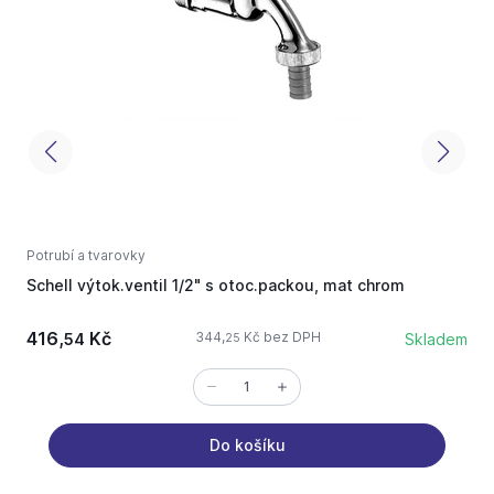
Potrubí a tvarovky
P
Schell výtok.ventil 1/2" s otoc.packou, mat chrom
V
416,
Kč
1
344,
Kč bez DPH
54
Skladem
25
Do košíku