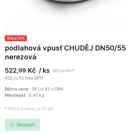
Sleva 10%
podlahová vpusť CHUDĚJ DN50/55
nerezová
522,
Kč / ks
99
581,
Kč *
10
432,
Kč bez DPH
22
Běžná cena:
581,
Kč
s DPH
10
Hmotnost:
0,40 kg
* Nejnižší cena za 30 dní
Skladem