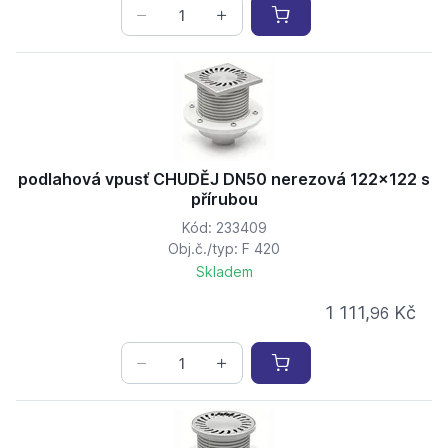
podlahová vpusť CHUDĚJ DN50 nerezová 122x122 s
přírubou
Kód: 233409
Obj.č./typ: F 420
Skladem
1 111,
Kč
96