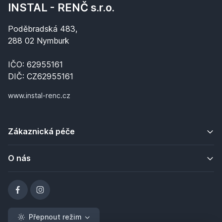
INSTAL - RENČ s.r.o.
Poděbradská 483,
288 02 Nymburk
IČO: 62955161
DIČ: CZ62955161
www.instal-renc.cz
Zákaznická péče
O nás
Přepnout režim