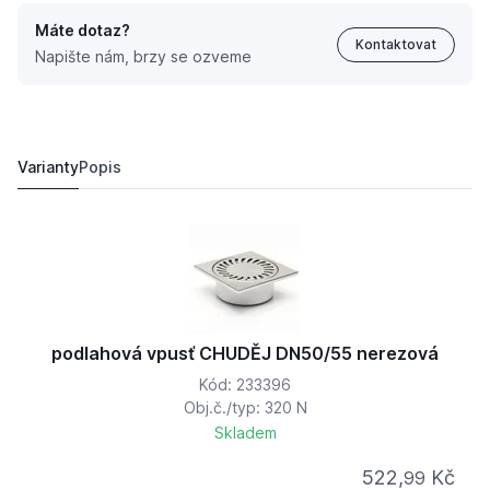
Máte dotaz?
Kontaktovat
Napište nám, brzy se ozveme
podlahová vpusť CHUDĚJ DN50/55 nerezová
522,
Kč
99
480,
Kč
25
Varianty
Popis
podlahová vpusť CHUDĚJ DN50/55 nerezová
Kód: 233396
Obj.č./typ: 320 N
Skladem
522,
Kč
99