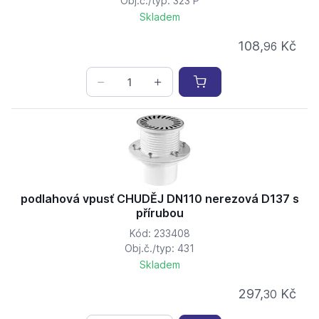
Obj.č./typ: 323 P
Skladem
108,
Kč
96
podlahová vpusť CHUDĚJ DN110 nerezová D137 s
přírubou
Kód: 233408
Obj.č./typ: 431
Skladem
297,
Kč
30