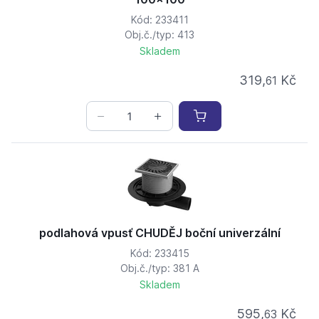
Kód: 233411
Obj.č./typ: 413
Skladem
319,
Kč
61
podlahová vpusť CHUDĚJ boční univerzální
Kód: 233415
Obj.č./typ: 381 A
Skladem
595,
Kč
63