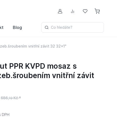
Můj účet
Porovnávání
Oblíbené
kt
Blog
Co hledáte?
zeb.šroubením vnitřní závit 32 32x1"
out PPR KVPD mosaz s
zeb.šroubením vnitřní závit
686,
Kč *
19
s DPH