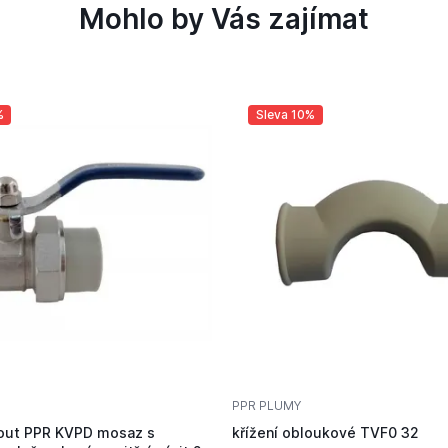
Mohlo by Vás zajímat
%
Sleva 10%
PPR PLUMY
out PPR KVPD mosaz s
křížení obloukové TVF0 32