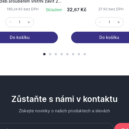
ozeb.šroubením vnitřní závit 20
32,
Kč
185,
Kč bez DPH
27 Kč bez DPH
Skladem
67
58
Do košíku
Do košíku
Zůstaňte s námi v kontaktu
Získejte novinky o našich produktech a slevách