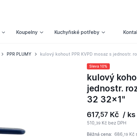
Koupelny
Kuchyňské potřeby
Konta
PPR PLUMY
kulový kohout PPR KVPD mosaz s jednostr. ro
Sleva 10%
kulový koh
jednostr. ro
32 32x1"
617,
Kč / ks
57
510,
Kč bez DPH
39
Běžná cena:
686,
Kč
19