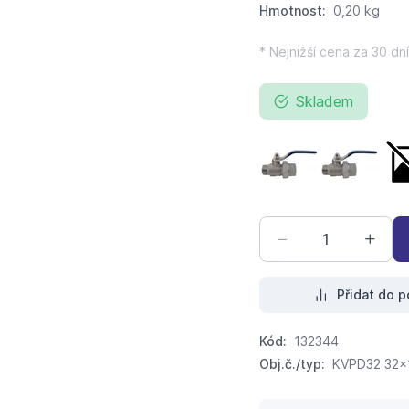
Hmotnost:
0,20 kg
* Nejnižší cena za 30 dní
Skladem
kulový kohout PPR 
kulový ko
Přidat do p
Kód:
132344
Obj.č./typ:
KVPD32 32x