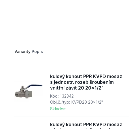
617,
Kč
57
kulový kohout PPR KVPD mosaz s jednostr. rozeb
Do košíku
567,
Kč
10
Varianty
Popis
kulový kohout PPR KVPD mosaz
s jednostr. rozeb.šroubením
vnitřní závit 20 20x1/2"
Kód: 132342
Obj.č./typ: KVPD20 20x1/2"
Skladem
kulový kohout PPR KVPD mosaz