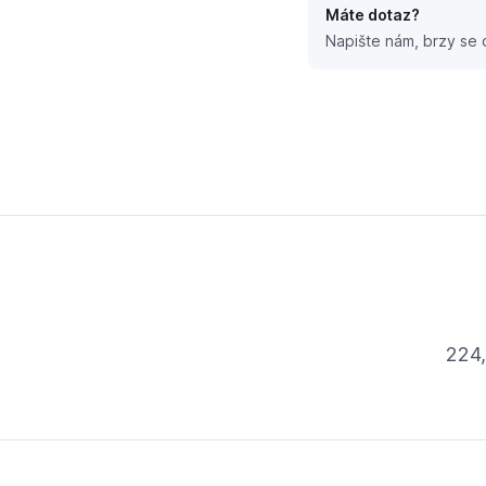
Máte dotaz?
Napište nám, brzy se
.šroubením vnitřní závit 32 32x1"
224