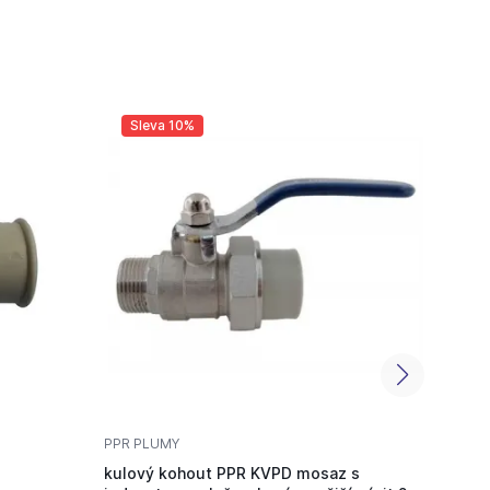
Sleva 10%
Sl
PPR PLUMY
PPR P
kulový kohout PPR KVPD mosaz s
kulov