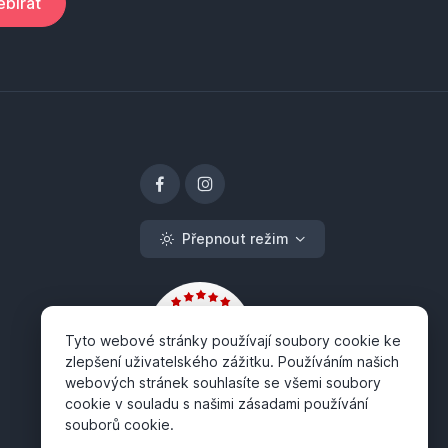
bírat
Přepnout režim
Tyto webové stránky používají soubory cookie ke
zlepšení uživatelského zážitku. Používáním našich
webových stránek souhlasíte se všemi soubory
cookie v souladu s našimi zásadami používání
souborů cookie.