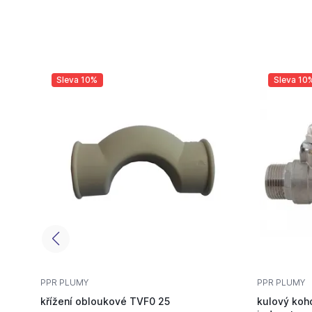
Sleva 10%
Sleva 10
PPR PLUMY
PPR PLUMY
křížení obloukové TVF0 25
kulový koh