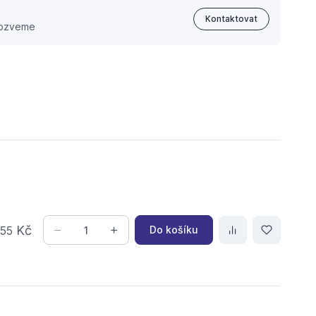
Kontaktovat
 ozveme
,
Kč
Do košíku
55