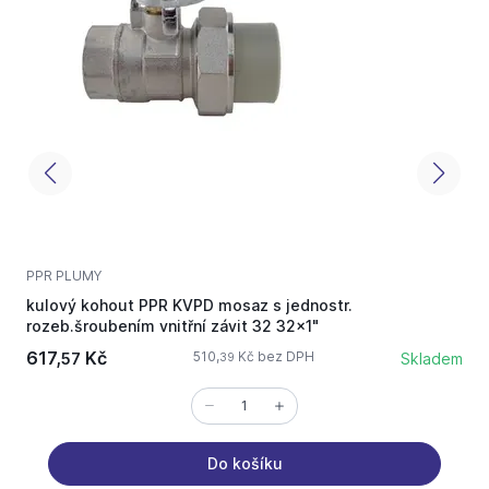
PPR PLUMY
P
kulový kohout PPR KVPD mosaz s jednostr.
k
rozeb.šroubením vnitřní závit 32 32x1"
r
617,
Kč
510,
Kč bez DPH
57
Skladem
39
Do košíku