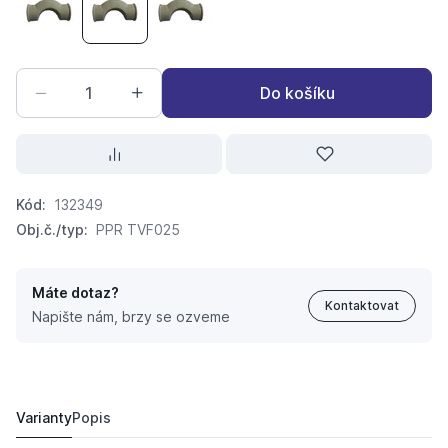
křížení obloukové TVF0 20
křížení obloukové TVF0 25
křížení obloukové TVF0 32
Do košíku
Kód:
132349
Obj.č./typ:
PPR TVF025
Máte dotaz?
Kontaktovat
Napište nám, brzy se ozveme
křížení obloukové TVF0 25
28,
Kč
15
25,
Kč
85
Varianty
Popis