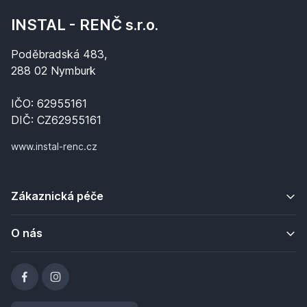
INSTAL - RENČ s.r.o.
Poděbradská 483,
288 02 Nymburk
IČO: 62955161
DIČ: CZ62955161
www.instal-renc.cz
Zákaznická péče
O nás