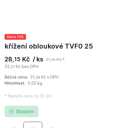
Sleva 10%
křížení obloukové TVF0 25
28,
Kč / ks
15
31,
Kč *
28
23,
Kč bez DPH
27
Běžná cena:
31,
Kč
s DPH
28
Hmotnost:
0,02 kg
* Nejnižší cena za 30 dní
Skladem