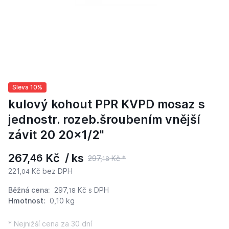
Sleva 10%
kulový kohout PPR KVPD mosaz s
jednostr. rozeb.šroubením vnější
závit 20 20x1/2"
267,
Kč / ks
46
297,
Kč *
18
221,
Kč bez DPH
04
Běžná cena:
297,
Kč
s DPH
18
Hmotnost:
0,10 kg
* Nejnižší cena za 30 dní