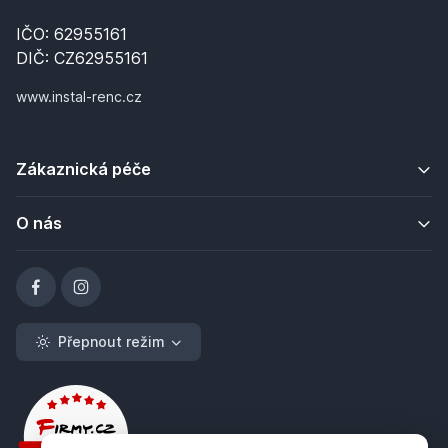
IČO: 62955161
DIČ: CZ62955161
www.instal-renc.cz
Zákaznická péče
O nás
Přepnout režim