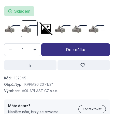
Skladem
kulový kohout PPR KVPD mosaz s jednostr. rozeb.šroubení
kulový kohout PPR KVPD mosaz s jednostr. roze
kulový kohout PPR KVPD mosaz s jednos
kulový kohout PPR KVPD mosa
kulový kohout PPR 
kulový ko
Do košíku
Kód:
132345
Obj.č./typ:
KVPM20 20x1/2"
Výrobce:
AQUAPLAST CZ s.r.o.
Máte dotaz?
Kontaktovat
Napište nám, brzy se ozveme