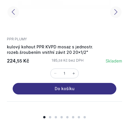
PPR PLUMY
P
kulový kohout PPR KVPD mosaz s jednostr.
k
rozeb.šroubením vnitřní závit 20 20x1/2"
224,
Kč
1
185,
Kč bez DPH
55
Skladem
58
Do košíku