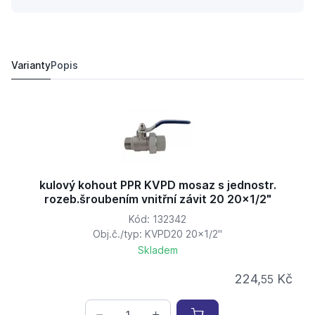
kulový kohout PPR KVPD mosaz s jednostr. rozeb.šroub
267,
Kč
46
245,
Kč
60
Varianty
Popis
kulový kohout PPR KVPD mosaz s jednostr.
rozeb.šroubením vnitřní závit 20 20x1/2"
Kód: 132342
Obj.č./typ: KVPD20 20x1/2"
Skladem
224,
Kč
55