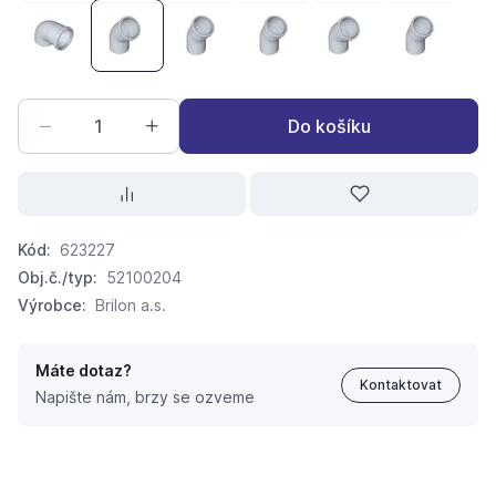
koleno BRILON DN60/90°
koleno BRILON DN60/45°
koleno BRILON DN80/30°
koleno BRILON DN80/15°
koleno BRILON DN80
koleno B
Do košíku
Kód:
623227
Obj.č./typ:
52100204
Výrobce:
Brilon a.s.
Máte dotaz?
Kontaktovat
Napište nám, brzy se ozveme
koleno BRILON DN60/45°
175,
Kč
80
167 Kč