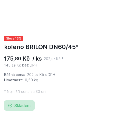
Sleva 13%
koleno BRILON DN60/45°
175,
Kč / ks
80
202,
Kč *
07
145,
Kč bez DPH
29
Běžná cena:
202,
Kč
s DPH
07
Hmotnost:
0,50 kg
* Nejnižší cena za 30 dní
Skladem