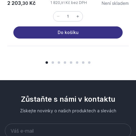
2 203,
Kč
1 820,
Kč bez DPH
30
Není skladem
91
Do košíku
Zůstaňte s námi v kontaktu
Získejte novinky o našich produktech a slevách