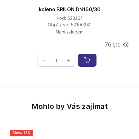
koleno BRILON DN160/30
Kód: 623261
Obj.č./typ: 52100242
Není skladem
761,
Kč
10
Mohlo by Vás zajímat
Sleva 13%