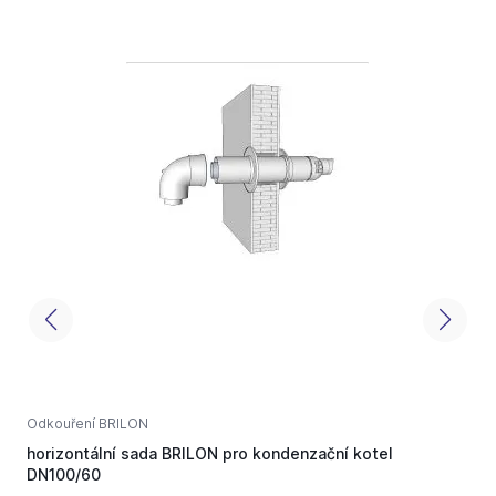
Odkouření BRILON
O
horizontální sada BRILON pro kondenzační kotel
k
DN100/60