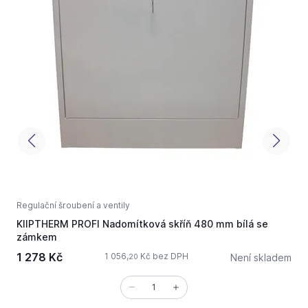
Regulační šroubení a ventily
R
KIIPTHERM PROFI Nadomítková skříň 480 mm bílá se
K
zámkem
v
1 278 Kč
8
1 056,
Kč bez DPH
Není skladem
20