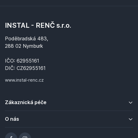
INSTAL - RENČ s.r.o.
Poděbradská 483,
288 02 Nymburk
IČO: 62955161
DIČ: CZ62955161
www.instal-renc.cz
Zákaznická péče
O nás