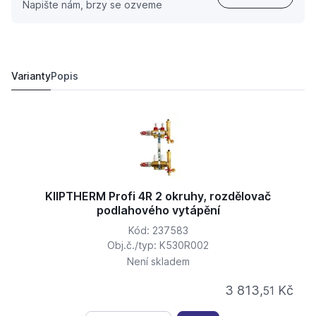
Napište nám, brzy se ozveme
KIIPTHERM Profi 4R 5 okruhy, rozdělovač podlahového 
5 582,
Kč
13
6 151,
Kč
11
Varianty
Popis
KIIPTHERM Profi 4R 2 okruhy, rozdělovač
podlahového vytápění
Kód: 237583
Obj.č./typ: K530R002
Není skladem
3 813,
Kč
51