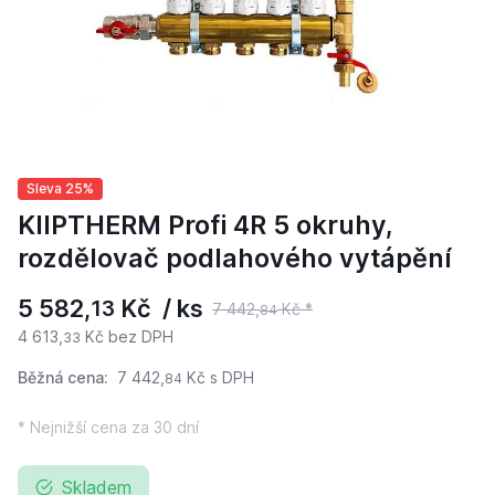
Sleva 25%
KIIPTHERM Profi 4R 5 okruhy,
rozdělovač podlahového vytápění
5 582,
Kč / ks
13
7 442,
Kč *
84
4 613,
Kč bez DPH
33
Běžná cena:
7 442,
Kč
s DPH
84
* Nejnižší cena za 30 dní
Skladem