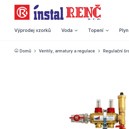
Výprodej vzorků
Voda
Topení
Plyn
Domů
Ventily, armatury a regulace
Regulační šr