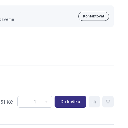
Kontaktovat
 ozveme
,
Kč
Do košíku
51