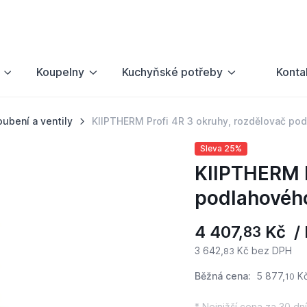
Koupelny
Kuchyňské potřeby
Konta
oubení a ventily
KIIPTHERM Profi 4R 3 okruhy, rozdělovač po
Sleva 25%
KIIPTHERM P
podlahovéh
4 407,
Kč / 
83
3 642,
Kč bez DPH
83
Běžná cena:
5 877,
K
10
* Nejnižší cena za 30 dní