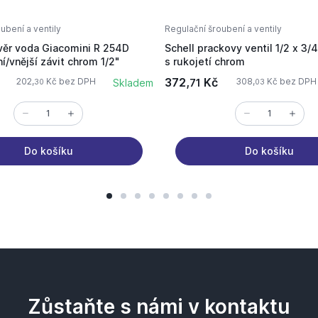
ubení a ventily
Regulační šroubení a ventily
věr voda Giacomini R 254D
Schell prackovy ventil 1/2 x 
ní/vnější závit chrom 1/2"
s rukojetí chrom
372,
Kč
202,
Kč bez DPH
308,
Kč bez DPH
Skladem
71
30
03
Do košíku
Do košíku
Zůstaňte s námi v kontaktu