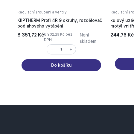
Regulační šroubení a ventily
Regulační šro
KIIPTHERM Profi 4R 9 okruhy, rozdělovač
kulový uzá
podlahového vytápění
motýl vnitř
8 351,
Kč
244,
Kč
6 902,
Kč bez
72
Není
78
25
DPH
skladem
Do košíku