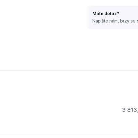
Máte dotaz?
Napište nám, brzy se
hového vytápění
3 813