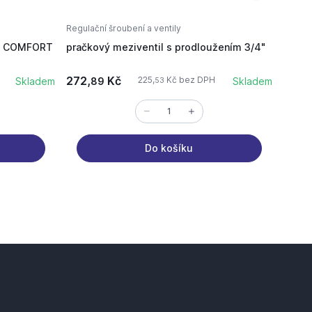
Regulační šroubení a ventily
Regulač
3/4 COMFORT
pračkový meziventil s prodloužením 3/4"
KIIPT
šroub
272,
Kč
55,
225,
Kč bez DPH
Skladem
89
Skladem
3
53
Do košíku