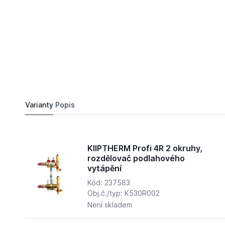
4 407,
Kč
83
KIIPTHERM Profi 4R 3 okruhy, rozdělovač podla
Do košíku
4 857,
Kč
11
Varianty
Popis
KIIPTHERM Profi 4R 2 okruhy,
rozdělovač podlahového
vytápění
Kód: 237583
Obj.č./typ: K530R002
Není skladem