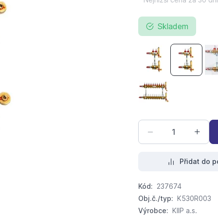
Skladem
KIIPTHERM Profi 4R
KIIPTHERM
KIIPTHERM Profi 4R
Přidat do p
Kód:
237674
Obj.č./typ:
K530R003
Výrobce:
KIIP a.s.