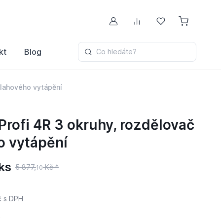
Můj účet
Porovnávání
Oblíbené
kt
Blog
Co hledáte?
dlahového vytápění
rofi 4R 3 okruhy, rozdělovač
o vytápění
ks
5 877,
Kč *
10
č
s DPH