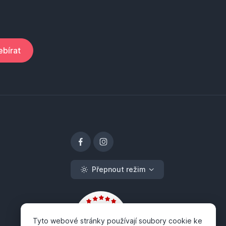
bírat
Přepnout režim
Tyto webové stránky používají soubory cookie ke