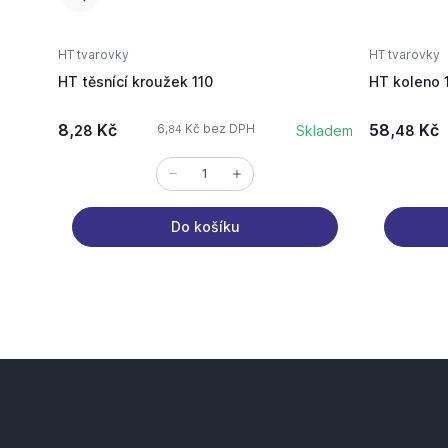
HT tvarovky
HT tvarovky
HT těsnící kroužek 110
HT koleno 
8,
Kč
58,
Kč
6,
Kč bez DPH
28
Skladem
48
84
Do košíku