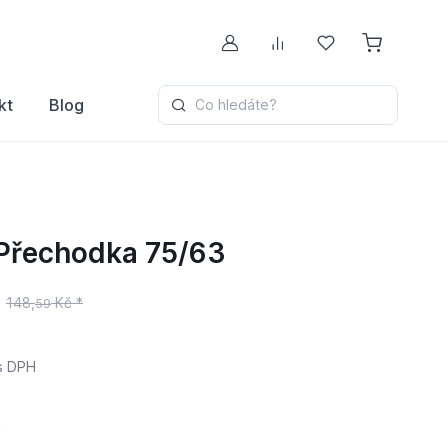
Můj účet
Porovnávání
Oblíbené
kt
Blog
Co hledáte?
Přechodka 75/63
148,
Kč *
59
s DPH