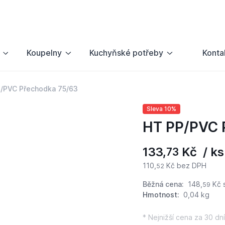
Koupelny
Kuchyňské potřeby
Konta
/PVC Přechodka 75/63
Sleva 10%
HT PP/PVC 
133,
Kč / ks
73
110,
Kč bez DPH
52
Běžná cena:
148,
Kč
59
Hmotnost:
0,04 kg
* Nejnižší cena za 30 dní