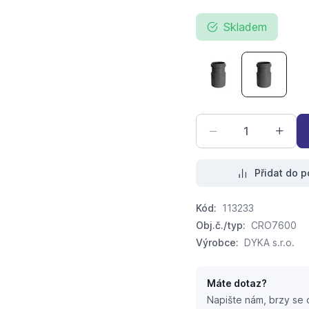
Skladem
HT PP/PVC Přecho
HT PP/PV
Přidat do p
Kód:
113233
Obj.č./typ:
CRO7600
Výrobce:
DYKA s.r.o.
Máte dotaz?
Napište nám, brzy se