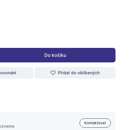
dka 63/50
C Přechodka 75/63
Do košíku
orovnání
Přidat do oblíbených
Kontaktovat
 ozveme