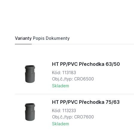
133,
Kč
73
HT PP/PVC Přechodka 75/63
Do košíku
122,
Kč
80
Varianty
Popis
Dokumenty
HT PP/PVC Přechodka 63/50
Kód: 113183
Obj.č./typ: CRO6500
Skladem
HT PP/PVC Přechodka 75/63
Kód: 113233
Obj.č./typ: CRO7600
Skladem