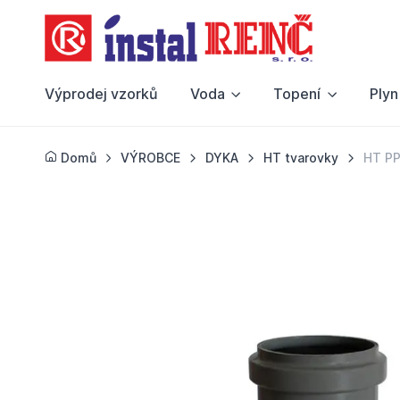
Výprodej vzorků
Voda
Topení
Plyn
Domů
VÝROBCE
DYKA
HT tvarovky
HT PP