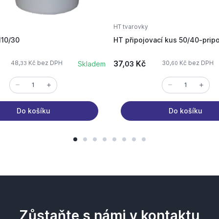
HT tvarovky
110/30
HT připojovací kus 50/40-prip
37,
Kč
48,
Kč bez DPH
30,
Kč bez DPH
Skladem
03
33
60
Do košíku
Do košíku
Zůstaňte s námi v kontaktu