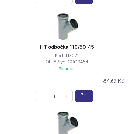
HT odbočka 110/50-45
Kód: 113021
Obj.č./typ: COO0A54
Skladem
84,
Kč
62