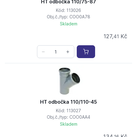
HT odbočka 110/75-87
Kód: 113026
Obj.č./typ: COO0A78
Skladem
127,
Kč
41
HT odbočka 110/110-45
Kód: 113027
Obj.č./typ: COO0AA4
Skladem
134,
Kč
16