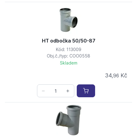
HT odbočka 50/50-87
Kód: 113009
Obj.č./typ: COO0558
Skladem
34,
Kč
96