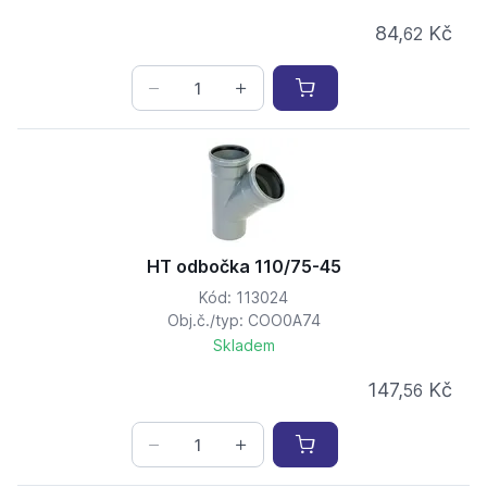
84,
Kč
62
HT odbočka 110/75-45
Kód: 113024
Obj.č./typ: COO0A74
Skladem
147,
Kč
56