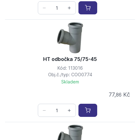
HT odbočka 75/75-45
Kód: 113016
Obj.č./typ: COO0774
Skladem
77,
Kč
86