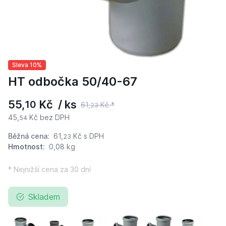
Sleva 10%
HT odbočka 50/40-67
55,
Kč / ks
10
61,
Kč *
23
45,
Kč bez DPH
54
Běžná cena:
61,
Kč
s DPH
23
Hmotnost:
0,08 kg
* Nejnižší cena za 30 dní
Skladem