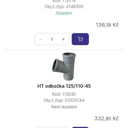
Kód: 113019
Obj.č./typ: 4148500
Skladem
136,
Kč
38
HT odbočka 125/110-45
Kód: 113030
Obj.č./typ: COO0CA4
Není skladem
332,
Kč
80