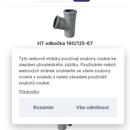
HT odbočka 160/125-67
Kód: 113037
Obj.č./typ: HTEA16012567
Tyto webové stránky používají soubory cookie ke
Skladem
zlepšení uživatelského zážitku. Používáním našich
webových stránek souhlasíte se všemi soubory
1 153,
Kč
25
cookie v souladu s našimi zásadami používání
souborů cookie.
Předvolby
Rozumím
Vše odmítnout