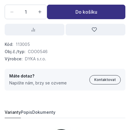
Do košíku
Kód:
113005
Obj.č./typ:
COO0546
Výrobce:
DYKA s.r.o.
Máte dotaz?
Kontaktovat
Napište nám, brzy se ozveme
HT odbočka 50/40-67
55,
Kč
10
50,
Kč
60
Varianty
Popis
Dokumenty