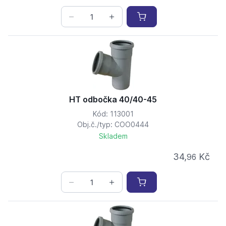
HT odbočka 40/40-45
Kód: 113001
Obj.č./typ: COO0444
Skladem
34,
Kč
96