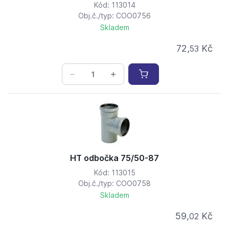
Kód: 113014
Obj.č./typ: COO0756
Skladem
72,
Kč
53
HT odbočka 75/50-87
Kód: 113015
Obj.č./typ: COO0758
Skladem
59,
Kč
02