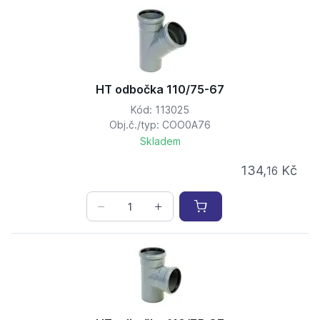
HT odbočka 110/75-67
Kód: 113025
Obj.č./typ: COO0A76
Skladem
134,
Kč
16