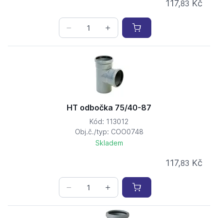
117,
Kč
83
HT odbočka 75/40-87
Kód: 113012
Obj.č./typ: COO0748
Skladem
117,
Kč
83