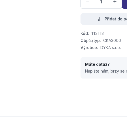
Přidat do p
Kód:
113113
Obj.č./typ:
CKA3000
Výrobce:
DYKA s.r.o.
Máte dotaz?
Napište nám, brzy se