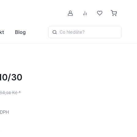
Můj účet
Porovnávání
Oblíbené
kt
Blog
Co hledáte?
10/30
64,
Kč *
98
 DPH