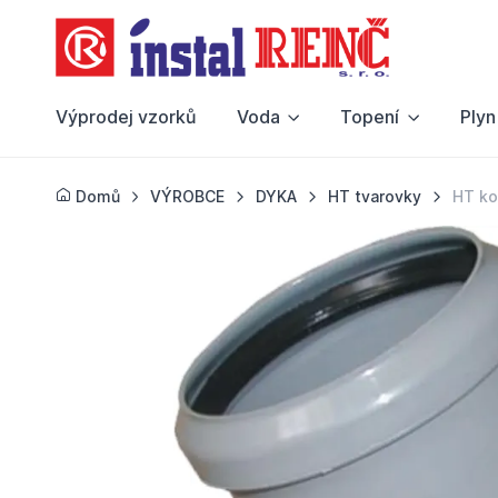
Výprodej vzorků
Voda
Topení
Plyn
Domů
VÝROBCE
DYKA
HT tvarovky
HT ko