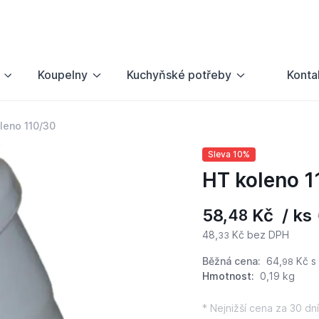
Koupelny
Kuchyňské potřeby
Konta
leno 110/30
Sleva 10%
HT koleno 1
58,
Kč / ks
48
48,
Kč bez DPH
33
Běžná cena:
64,
Kč
s
98
Hmotnost:
0,19 kg
* Nejnižší cena za 30 dní