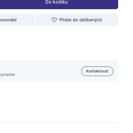
Do košíku
orovnání
Přidat do oblíbených
Kontaktovat
 ozveme