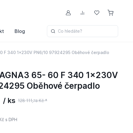
Můj účet
Porovnávání
Oblíbené
kt
Blog
Co hledáte?
0 F 340 1x230V PN6/10 97924295 Oběhové čerpadlo
AGNA3 65- 60 F 340 1x230V
24295 Oběhové čerpadlo
 / ks
128 111,
Kč *
78
Kč
s DPH