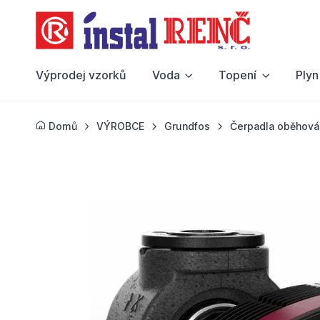
Výprodej vzorků
Voda
Topení
Plyn
Domů
VÝROBCE
Grundfos
Čerpadla oběhová 