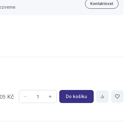
Kontaktovat
 ozveme
Kč
Do košíku
05