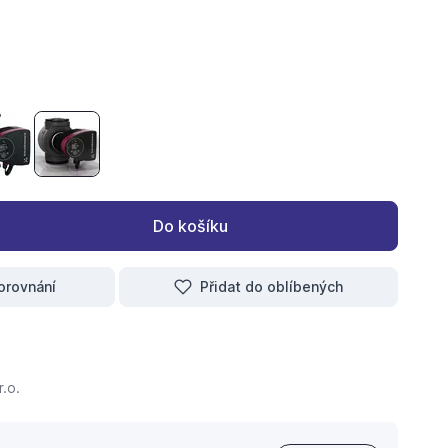
25-40 180 230V PN10 97924244 Oběhové čerpadlo
 MAGNA3 40-80 F 1x230V 97924268 Oběhové čerpadlo
Grundfos MAGNA3 50-120 F 1x230V 97924284 Oběhové čerpad
Grundfos MAGNA3 65- 60 F 340 1x230V PN6/10 97924
Do košíku
orovnání
Přidat do oblíbených
.o.