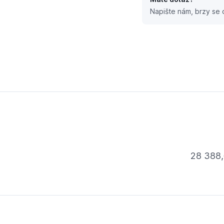
Napište nám, brzy se
0 97924295 Oběhové čerpadlo
u
28 388,