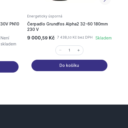
Energeticky úsporná
Energe
230V PN10
Čerpadlo Grundfos Alpha2 32-60 180mm
Grund
230 V
180m
9 000,
Kč
3 97
7 438,
Kč bez DPH
Není
59
Skladem
50
skladem
Do košíku