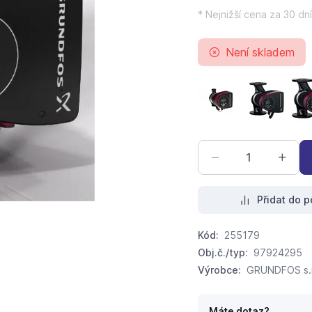
* Nejnižší cena za 30 dní
Není skladem
Grundfos MAGNA3 
Grundfos
Přidat do p
Kód:
255179
Obj.č./typ:
97924295
Výrobce:
GRUNDFOS s.r
Máte dotaz?