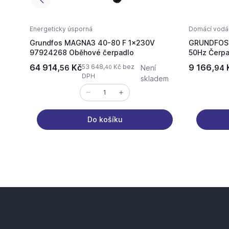
Energeticky úsporná
Domácí vodá
Grundfos MAGNA3 40-80 F 1x230V
GRUNDFOS 
97924268 Oběhové čerpadlo
50Hz Čerp
64 914,
Kč
9 166,
53 648,
Kč bez
56
Není
94
40
DPH
skladem
Do košíku