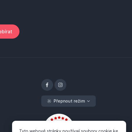
bírat
Přepnout režim
Tyto webové stránky používají soubory cookie ke