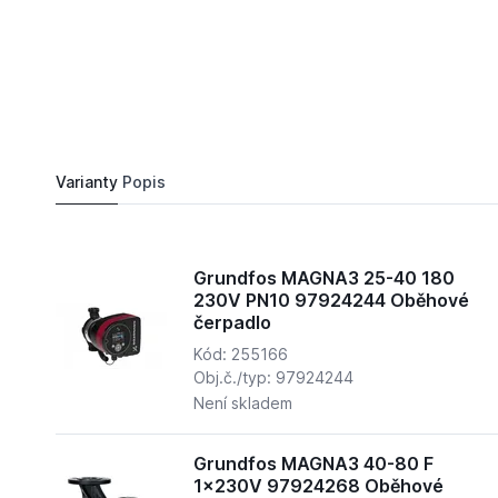
102 489,
Kč
42
Grundfos MAGNA3 65- 60 F 340 1x230V PN6/1
Do košík
105 877,
Kč
50
Varianty
Popis
Grundfos MAGNA3 25-40 180
230V PN10 97924244 Oběhové
čerpadlo
Kód: 255166
Obj.č./typ: 97924244
Není skladem
Grundfos MAGNA3 40-80 F
1x230V 97924268 Oběhové