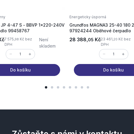
rny
Energeticky úsporná
JP 4-47 S - BBVP 1x220-240V
Grundfos MAGNA3 25-40 180 
adlo 99458767
97924244 Oběhové čerpadlo
Kč
28 388,
Kč
7 575,
Kč bez
23 461,
Kč bez
Není
05
98
20
DPH
DPH
skladem
Do košíku
Do košíku
Zůstaňte s námi v kontaktu