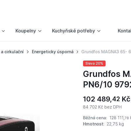
Koupelny
Kuchyňské potřeby
Konta
a cirkulační
Energeticky úsporná
Grundfos MAGNA3 65- 6
Sleva 20%
Grundfos M
PN6/10 979
102 489,
Kč
42
84 702 Kč bez DPH
Běžná cena:
128 111,
78
Hmotnost:
22,75 kg