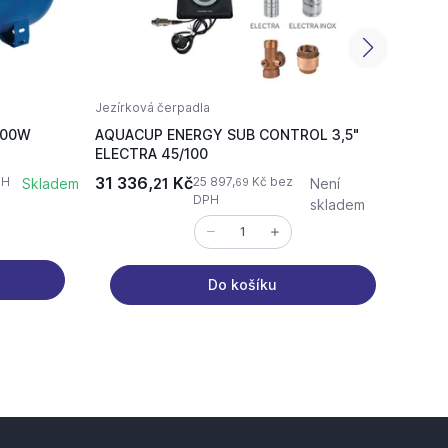
Jezírková čerpadla
Domác
 800W
AQUACUP ENERGY SUB CONTROL 3,5"
AQUAC
ELECTRA 45/100
vodár
31 336,
Kč
4 14
PH
25 897,
Kč bez
Skladem
21
Není
69
DPH
skladem
Do košíku