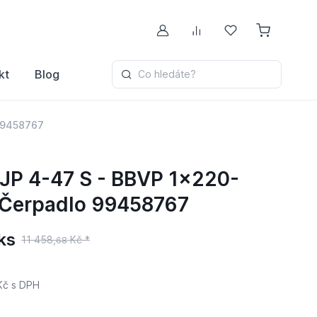
Můj účet
Porovnávání
Oblíbené
kt
Blog
Co hledáte?
99458767
P 4-47 S - BBVP 1x220-
Čerpadlo 99458767
ks
11 458,
Kč *
68
Kč
s DPH