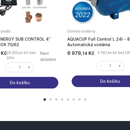
rpadla
Domácí vodárny
NERGY SUB CONTROL 4”
AQUACUP Full Control L 24l -
NOX 70/62
Automatická vodárna
Kč
6 979,
Kč
29 250,
Kč bez
5 767,
Kč bez D
Není
14
60
88
DPH
skladem
Do košíku
Do košíku