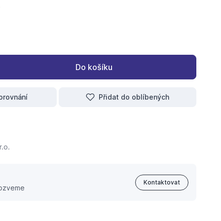
Do košíku
orovnání
Přidat do oblíbených
.o.
Kontaktovat
 ozveme