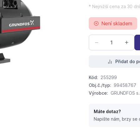
* Nejnižší cena za 30 dní
Není skladem
Přidat do p
Kód:
255299
Obj.č./typ:
99458767
Výrobce:
GRUNDFOS s.r
Máte dotaz?
Napište nám, brzy se