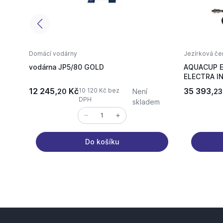
Domácí vodárny
Jezírková če
vodárna JP5/80 GOLD
AQUACUP E
ELECTRA I
12 245,
Kč
35 393,
10 120 Kč bez
20
Není
23
DPH
skladem
Do košíku