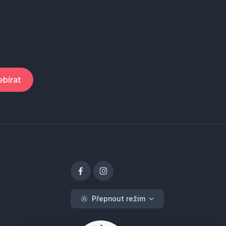
bírat
Přepnout režim