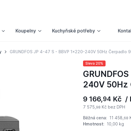
Koupelny
Kuchyňské potřeby
Konta
y
GRUNDFOS JP 4-47 S - BBVP 1x220-240V 50Hz Čerpadlo 
Sleva 20%
GRUNDFOS J
240V 50Hz 
9 166,
Kč / 
94
7 575,
Kč bez DPH
98
Běžná cena:
11 458,
68
Hmotnost:
10,00 kg