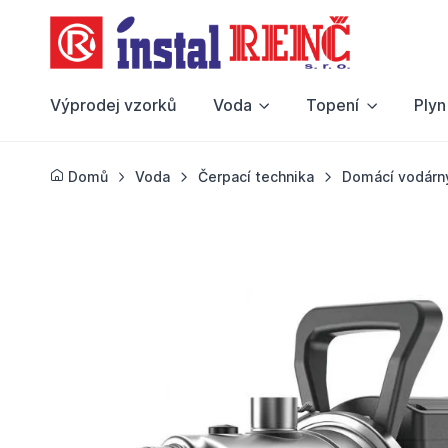
Výprodej vzorků
Voda
Topení
Plyn
Domů
Voda
Čerpací technika
Domácí vodárn