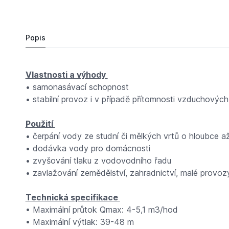
9 166,
Kč
94
GRUNDFOS JP 4-47 S - BBVP 1x220-240V 50H
Do košíku
9 469,
Kč
98
Popis
Vlastnosti a výhody
• samonasávací schopnost
• stabilní provoz i v případě přítomnosti vzduchových
Použití
• čerpání vody ze studní či mělkých vrtů o hloubce 
• dodávka vody pro domácnosti
• zvyšování tlaku z vodovodního řadu
• zavlažování zemědělství, zahradnictví, malé provo
Technická specifikace
• Maximální průtok Qmax: 4-5,1 m3/hod
• Maximální výtlak: 39-48 m