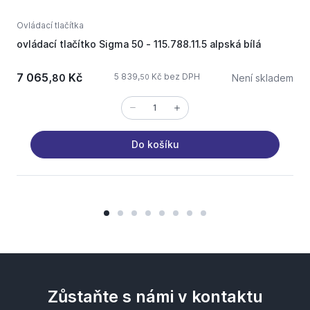
Ovládací tlačítka
O
ovládací tlačítko Sigma 50 - 115.788.11.5 alpská bílá
G
7 065,
Kč
5 839,
Kč bez DPH
80
Není skladem
50
Do košíku
Zůstaňte s námi v kontaktu