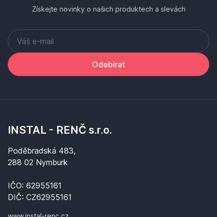
Získejte novinky o našich produktech a slevách
Odebírat
INSTAL - RENČ s.r.o.
Poděbradská 483,
288 02 Nymburk
IČO: 62955161
DIČ: CZ62955161
www.instal-renc.cz