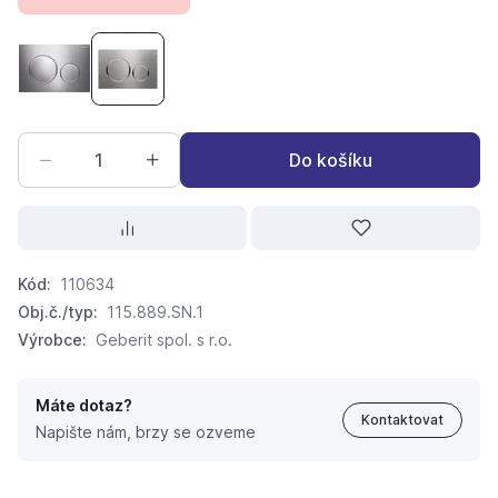
Geberit Sigma 20 ovládací tlačítko 115.882.KH.1 chrom l
Geberit Sigma 20 ovládací tlačítko 115.889.SN.1
Do košíku
Kód:
110634
Obj.č./typ:
115.889.SN.1
Výrobce:
Geberit spol. s r.o.
Máte dotaz?
Kontaktovat
Napište nám, brzy se ozveme