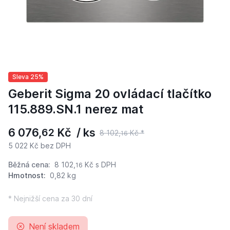
Sleva 25%
Geberit Sigma 20 ovládací tlačítko
115.889.SN.1 nerez mat
6 076,
Kč / ks
62
8 102,
Kč *
16
5 022 Kč bez DPH
Běžná cena:
8 102,
Kč
s DPH
16
Hmotnost:
0,82 kg
* Nejnižší cena za 30 dní
Není skladem