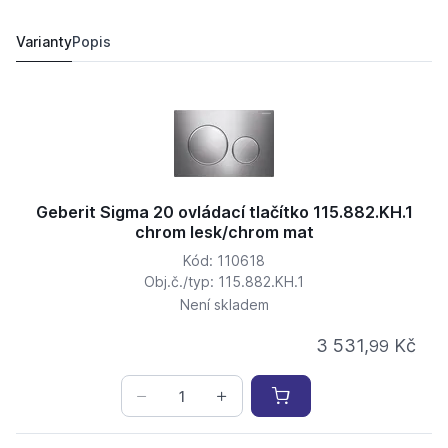
Geberit Sigma 20 ovládací tlačítko 115.889.SN.1 nerez 
6 076,
Kč
62
6 696 Kč
Varianty
Popis
Geberit Sigma 20 ovládací tlačítko 115.882.KH.1
chrom lesk/chrom mat
Kód: 110618
Obj.č./typ: 115.882.KH.1
Není skladem
3 531,
Kč
99