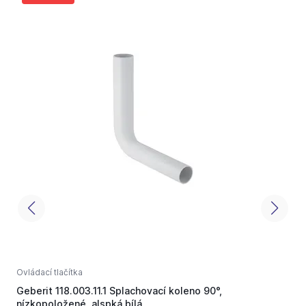
Ovládací tlačítka
O
Geberit 118.003.11.1 Splachovací koleno 90°,
o
nízkopoložené, alspká bílá