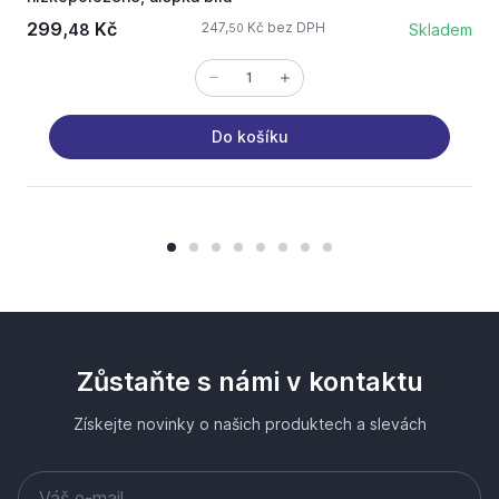
299,
Kč
1
247,
Kč bez DPH
48
Skladem
50
Do košíku
Zůstaňte s námi v kontaktu
Získejte novinky o našich produktech a slevách