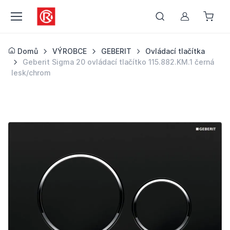
Můj účet
Domů
VÝROBCE
GEBERIT
Ovládací tlačítka
Geberit Sigma 20 ovládací tlačítko 115.882.KM.1 černá
lesk/chrom