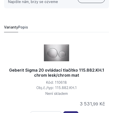
Napište nám, brzy se ozveme
Geberit Sigma 20 ovládací tlačítko 115.882.KM.1 černá
3 028,
Kč
33
3 337 Kč
Varianty
Popis
Geberit Sigma 20 ovládací tlačítko 115.882.KH.1
chrom lesk/chrom mat
Kód: 110618
Obj.č./typ: 115.882.KH.1
Není skladem
3 531,
Kč
99