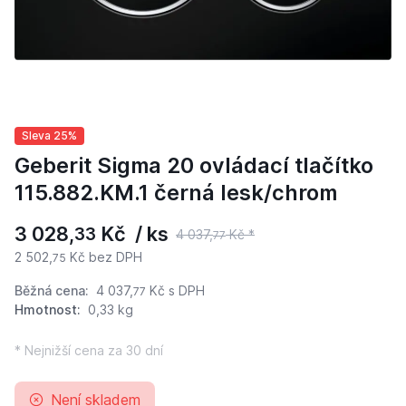
Sleva 25%
Geberit Sigma 20 ovládací tlačítko
115.882.KM.1 černá lesk/chrom
3 028,
Kč / ks
33
4 037,
Kč *
77
2 502,
Kč bez DPH
75
Běžná cena:
4 037,
Kč
s DPH
77
Hmotnost:
0,33 kg
* Nejnižší cena za 30 dní
Není skladem