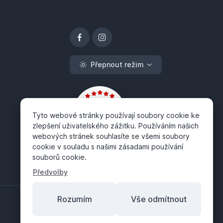
Přepnout režim
Tyto webové stránky používají soubory cookie ke
zlepšení uživatelského zážitku. Používáním našich
webových stránek souhlasíte se všemi soubory
cookie v souladu s našimi zásadami používání
souborů cookie.
Předvolby
Rozumím
Vše odmítnout