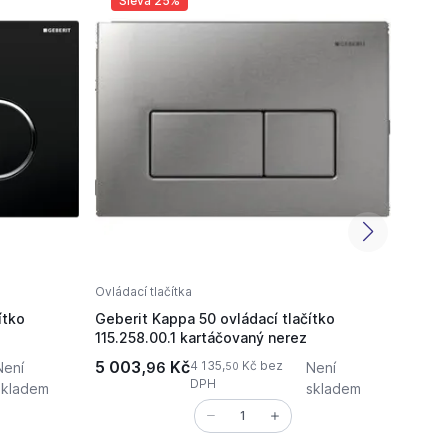
Sleva 25%
Sl
Ovládací tlačítka
Ovládac
ítko
Geberit Kappa 50 ovládací tlačítko
Geber
115.258.00.1 kartáčovaný nerez
115.0
5 003,
Kč
5 100
4 135,
Kč bez
Není
96
Není
50
DPH
skladem
skladem