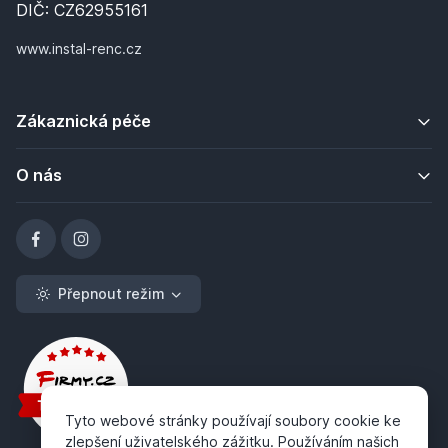
DIČ: CZ62955161
www.instal-renc.cz
Zákaznická péče
O nás
Přepnout režim
Tyto webové stránky používají soubory cookie ke
zlepšení uživatelského zážitku. Používáním našich