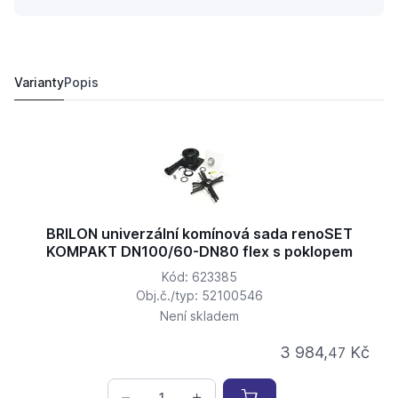
BRILON univerzální komínová sada renoSET KOMPAKT 
3 585,
Kč
50
3 406 Kč
Varianty
Popis
BRILON univerzální komínová sada renoSET
KOMPAKT DN100/60-DN80 flex s poklopem
Kód: 623385
Obj.č./typ: 52100546
Není skladem
3 984,
Kč
47