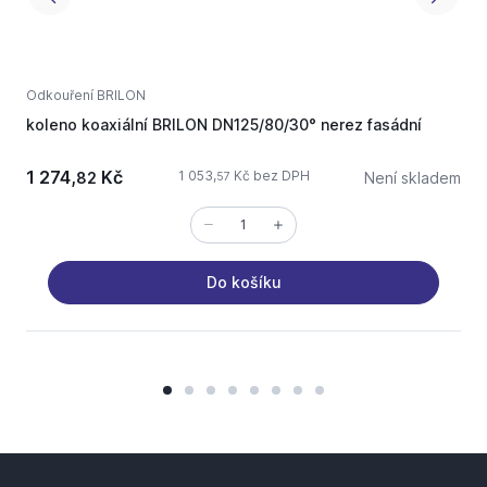
Odkouření BRILON
O
koleno koaxiální BRILON DN125/80/30° nerez fasádní
t
1 274,
Kč
1 053,
Kč bez DPH
82
Není skladem
57
Do košíku