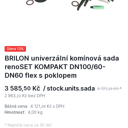
Sleva 13%
BRILON univerzální komínová sada
renoSET KOMPAKT DN100/60-
DN60 flex s poklopem
3 585,
Kč / stock.units.sada
50
4 121,
Kč *
26
2 963,
Kč bez DPH
22
Běžná cena:
4 121,
Kč
s DPH
26
Hmotnost:
4,00 kg
* Nejnižší cena za 30 dní