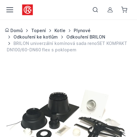
Můj účet
Domů
Topení
Kotle
Plynové
Odkouření ke kotlům
Odkouření BRILON
BRILON univerzální komínová sada renoSET KOMPAKT
DN100/60-DN60 flex s poklopem