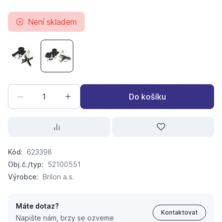
Není skladem
BRILON univerzální komínová sada renoSET KOMPAKT DN
BRILON univerzální komínová sada renoSET KO
Do košíku
Kód:
623398
Obj.č./typ:
52100551
Výrobce:
Brilon a.s.
Máte dotaz?
Kontaktovat
Napište nám, brzy se ozveme