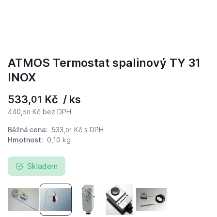
ATMOS Termostat spalinový TY 31
INOX
533,
Kč / ks
01
440,
Kč bez DPH
50
Běžná cena:
533,
Kč
s DPH
01
Hmotnost:
0,10 kg
Skladem
ATMOS Termostat spalinový pro DCxx GSX s delší kapilár
ATMOS Termostat spalinový TY 31 INOX
ATMOS Termostat příložný-čerpadlo 
ATMOS Termostat přílozný T
ATMOS Termostat k