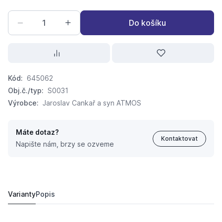
Do košíku
Kód:
645062
Obj.č./typ:
S0031
Výrobce:
Jaroslav Cankař a syn ATMOS
Máte dotaz?
Kontaktovat
Napište nám, brzy se ozveme
ATMOS Termostat spalinový TY 31 INOX
533,
Kč
01
Varianty
Popis