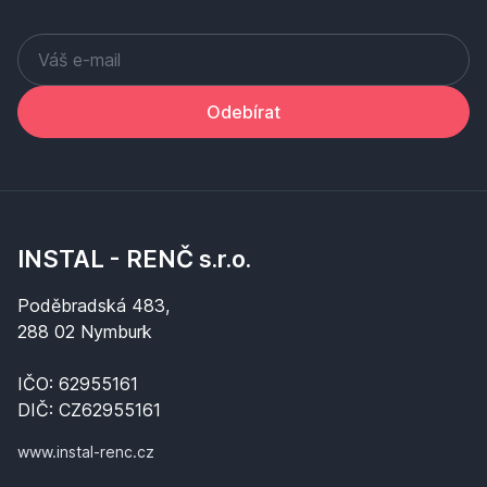
Odebírat
INSTAL - RENČ s.r.o.
Poděbradská 483,
288 02 Nymburk
IČO: 62955161
DIČ: CZ62955161
www.instal-renc.cz