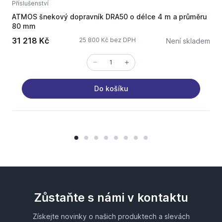
Příslušenství
P
ATMOS šnekový dopravník DRA50 o délce 4 m a průměru
A
80 mm
k
31 218 Kč
25 800 Kč bez DPH
Není skladem
Do košíku
Zůstaňte s námi v kontaktu
Získejte novinky o našich produktech a slevách