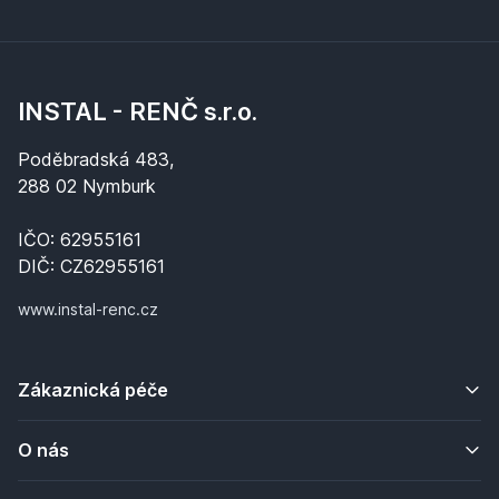
INSTAL - RENČ s.r.o.
Poděbradská 483,
288 02 Nymburk
IČO: 62955161
DIČ: CZ62955161
www.instal-renc.cz
Zákaznická péče
O nás