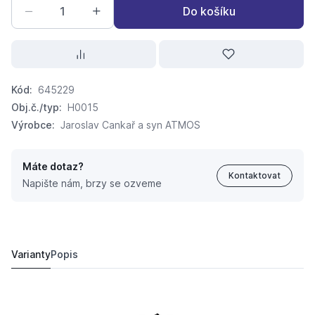
Do košíku
Kód:
645229
Obj.č./typ:
H0015
Výrobce:
Jaroslav Cankař a syn ATMOS
Máte dotaz?
Kontaktovat
Napište nám, brzy se ozveme
ATMOS Hořák na pelety A45
41 745 Kč
Varianty
Popis