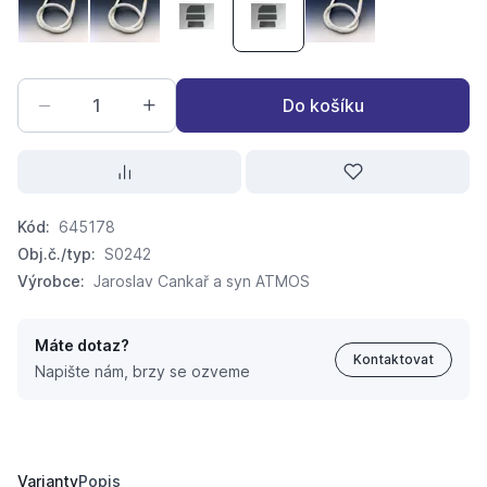
ATMOS Náhradní těsnící šňůra 18x18
ATMOS Náhradní těsnící šňůra pro dvířka velká 
ATMOS Náhradní těsnící šňůra pod čistí
ATMOS Náhradní těsnící šňůra
ATMOS Náhradní těs
Do košíku
Kód:
645178
Obj.č./typ:
S0242
Výrobce:
Jaroslav Cankař a syn ATMOS
Máte dotaz?
Kontaktovat
Napište nám, brzy se ozveme
ATMOS Náhradní těsnící šňůra pod čistící dvířka DC25G
109,
Kč
99
Varianty
Popis