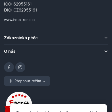
IČO: 62955161
DIČ: CZ62955161
www.instal-renc.cz
Zákaznická péče
O nás
Přepnout režim