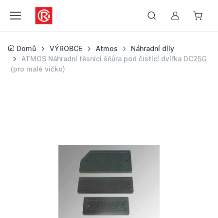
Můj účet
Domů
VÝROBCE
Atmos
Náhradní díly
ATMOS Náhradní těsnící šňůra pod čistící dvířka DC25G
(pro malé víčko)