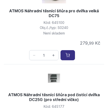
ATMOS Náhradní těsnící šňůra pro dvířka velká
DC75
Kód: 645100
Obj.č./typ: S0240
Není skladem
279,
Kč
99
ATMOS Náhradní těsnící šňůra pod čistící dvířka
DC25G (pro střední víčko)
Kód: 645177