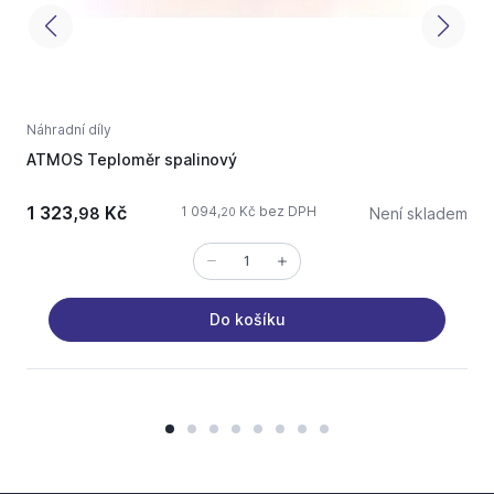
Náhradní díly
N
ATMOS Teploměr spalinový
K
1 323,
Kč
3
1 094,
Kč bez DPH
98
Není skladem
20
Do košíku