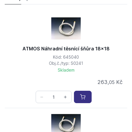
ATMOS Náhradní těsnící šňůra 18x18
Kód: 645040
Obj.č./typ: S0241
Skladem
263,
Kč
05