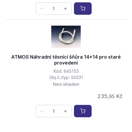
ATMOS Náhradní těsnící šňůra 14x14 pro staré
provedení
Kód: 645153
Obj.č./typ: S0231
Není skladem
235,
Kč
95