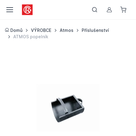
Můj účet
Domů
VÝROBCE
Atmos
Příslušenství
ATMOS popelník