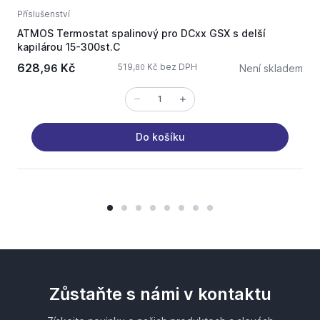
Příslušenství
P
ATMOS Termostat spalinový pro DCxx GSX s delší
A
kapilárou 15-300st.C
628,
Kč
519,
Kč bez DPH
96
Není skladem
80
Do košíku
Zůstaňte s námi v kontaktu