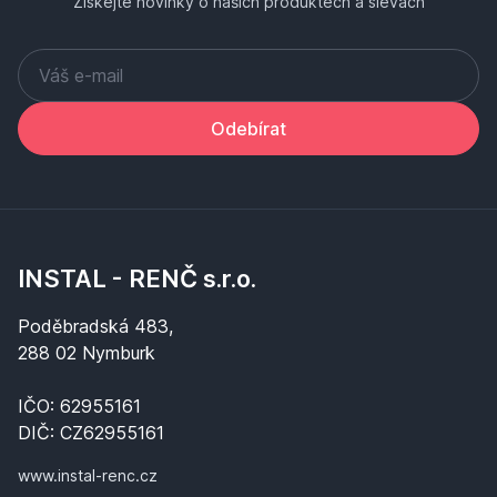
Získejte novinky o našich produktech a slevách
Odebírat
INSTAL - RENČ s.r.o.
Poděbradská 483,
288 02 Nymburk
IČO: 62955161
DIČ: CZ62955161
www.instal-renc.cz