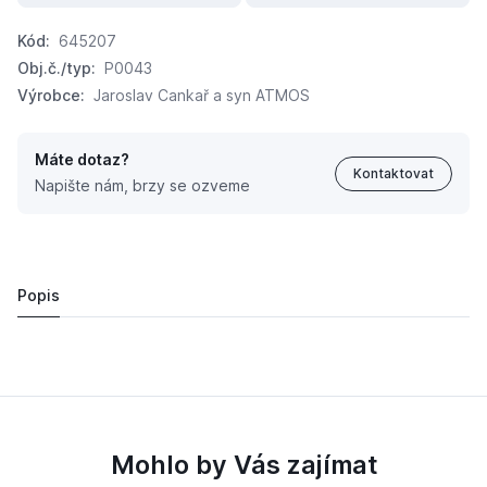
Kód:
645207
Obj.č./typ:
P0043
Výrobce:
Jaroslav Cankař a syn ATMOS
Máte dotaz?
Kontaktovat
Napište nám, brzy se ozveme
ATMOS popelník
1 043,
Kč
99
Popis
Mohlo by Vás zajímat