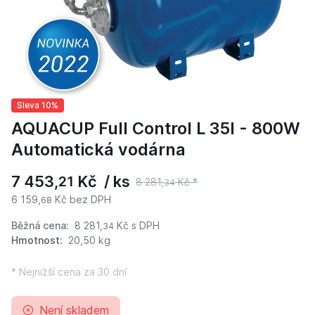
Sleva 10%
AQUACUP Full Control L 35l - 800W
Automatická vodárna
7 453,
Kč / ks
21
8 281,
Kč *
34
6 159,
Kč bez DPH
68
Běžná cena:
8 281,
Kč
s DPH
34
Hmotnost:
20,50 kg
* Nejnižší cena za 30 dní
Není skladem