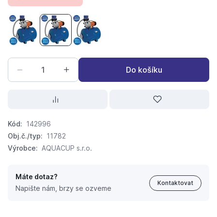
AQUACUP Full Control L 24l - 800W Automatická vodárna
AQUACUP Full Control L 35l - 800W Automatick
AQUACUP Full Control L 50l - 800W A
Do košíku
Kód:
142996
Obj.č./typ:
11782
Výrobce:
AQUACUP s.r.o.
Máte dotaz?
Kontaktovat
Napište nám, brzy se ozveme