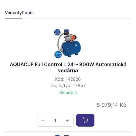
AQUACUP Full Control L 35l - 800W Automatická vodá
7 453,
Kč
21
6 844,
Kč
09
Varianty
Popis
AQUACUP Full Control L 24l - 800W Automatická
vodárna
Kód: 142826
Obj.č./typ: 17857
Skladem
6 979,
Kč
14