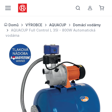
Můj účet
Domů
VÝROBCE
AQUACUP
Domácí vodárny
AQUACUP Full Control L 35l - 800W Automatická
vodárna