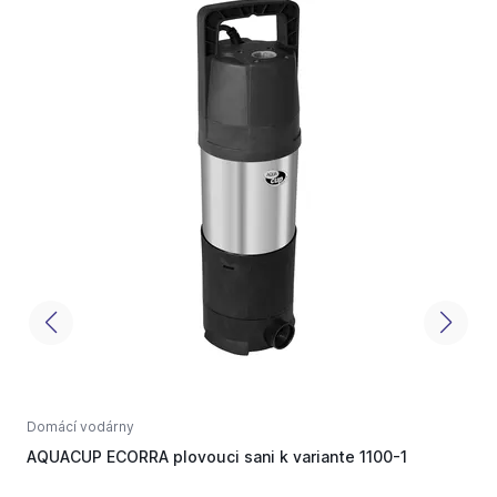
Domácí vodárny
D
AQUACUP ECORRA plovouci sani k variante 1100-1
A