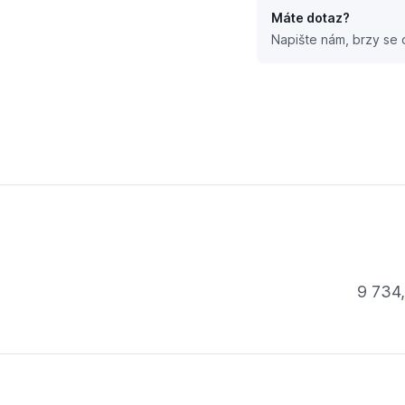
Máte dotaz?
Napište nám, brzy se
 vodárna
9 734