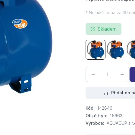
* Nejnižší cena za 30 dní
Skladem
AQUACUP Alfa Cont
AQUACUP A
Přidat do p
Kód:
142846
Obj.č./typ:
15663
Výrobce:
AQUACUP s.r.