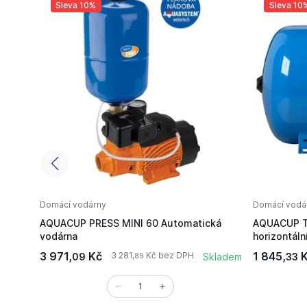
Sleva 10%
Sleva 10
Domácí vodárny
Domácí vodá
AQUACUP PRESS MINI 60 Automatická
AQUACUP T
vodárna
horizontáln
3 971,
Kč
1 845,
K
3 281,
Kč bez DPH
09
Skladem
33
89