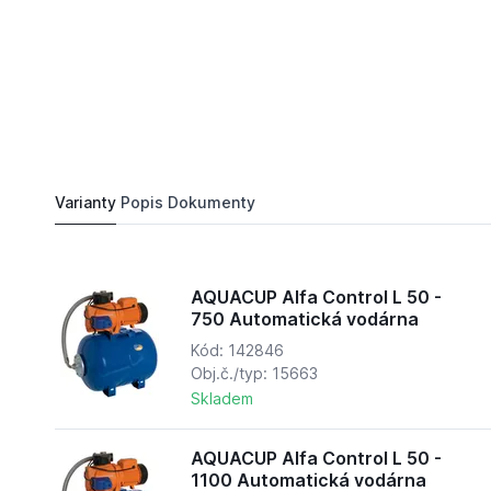
9 734,
Kč
83
AQUACUP Alfa Control L 50 - 750 Automatická
Do košíku
8 939,
Kč
24
Varianty
Popis
Dokumenty
AQUACUP Alfa Control L 50 -
750 Automatická vodárna
Kód: 142846
Obj.č./typ: 15663
Skladem
AQUACUP Alfa Control L 50 -
1100 Automatická vodárna