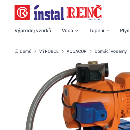
Výprodej vzorků
Voda
Topení
Plyn
Domů
VÝROBCE
AQUACUP
Domácí vodárny