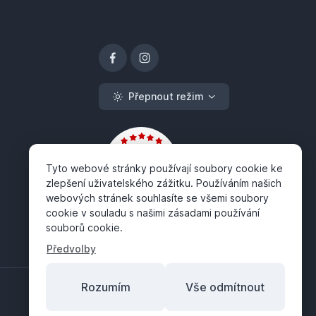
Přepnout režim
Tyto webové stránky používají soubory cookie ke
zlepšení uživatelského zážitku. Používáním našich
webových stránek souhlasíte se všemi soubory
cookie v souladu s našimi zásadami používání
souborů cookie.
Předvolby
Rozumím
Vše odmítnout