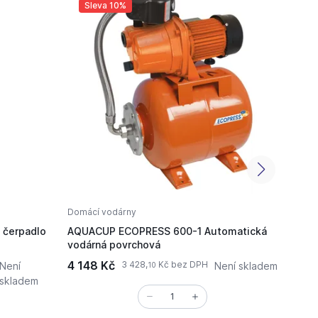
Sleva 10%
Sl
Domácí vodárny
Domác
 čerpadlo
AQUACUP ECOPRESS 600-1 Automatická
AQUAC
vodárná povrchová
Autom
4 148 Kč
7 453
3 428,
Kč bez DPH
Není
Není skladem
10
skladem