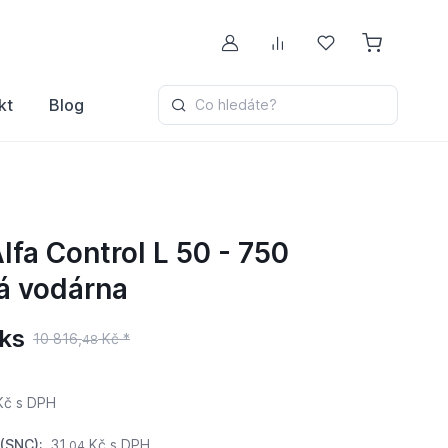
Můj účet
Porovnávání
Oblíbené
kt
Blog
Co hledáte?
a Control L 50 - 750
á vodárna
ks
10 816,
Kč *
48
Kč
s DPH
(SNC):
31,
Kč s DPH
04