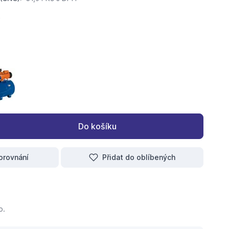
rol L 50 - 750 Automatická vodárna
lfa Control L 50 - 1100 Automatická vodárna
AQUACUP Alfa Control L 80 - 1100 Automatická vodárna
Do košíku
orovnání
Přidat do oblíbených
o.