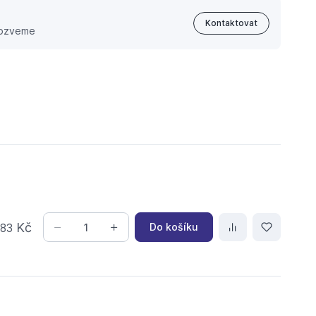
Kontaktovat
 ozveme
,
Kč
Do košíku
83