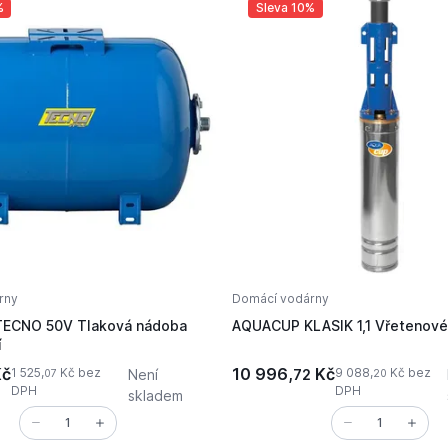
%
Sleva 10%
rny
Domácí vodárny
ECNO 50V Tlaková nádoba
AQUACUP KLASIK 1,1 Vřetenové
í
č
10 996,
Kč
1 525,
Kč bez
9 088,
Kč bez
Není
72
07
20
DPH
DPH
skladem