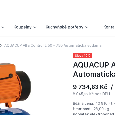
Koupelny
Kuchyňské potřeby
Konta
AQUACUP Alfa Control L 50 - 750 Automatická vodárna
Sleva 10%
AQUACUP Alf
Automatick
9 734,
Kč / 
83
8 045,
Kč bez DPH
32
Běžná cena:
10 816,
48
Hmotnost:
28,00 kg
Poplatek elektroodpad 