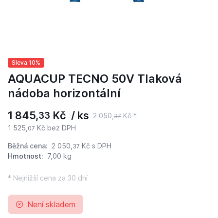
Sleva 10%
AQUACUP TECNO 50V Tlaková
nádoba horizontální
1 845,
Kč / ks
33
2 050,
Kč *
37
1 525,
Kč bez DPH
07
Běžná cena:
2 050,
Kč
s DPH
37
Hmotnost:
7,00 kg
* Nejnižší cena za 30 dní
Není skladem