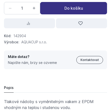
Do košíku
Kód:
142904
Výrobce:
AQUACUP s.r.o.
Máte dotaz?
Kontaktovat
Napište nám, brzy se ozveme
AQUACUP TECNO 50V Tlaková nádoba horizontální
1 845,
Kč
33
1 694,
Kč
52
Popis
Tlakové nádoby s vyměnitelným vakem z EPDM
vhodným na teplou i studenou vodu.