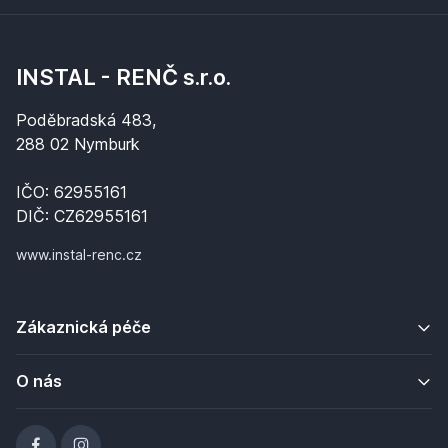
INSTAL - RENČ s.r.o.
Poděbradská 483,
288 02 Nymburk
IČO: 62955161
DIČ: CZ62955161
www.instal-renc.cz
Zákaznická péče
O nás