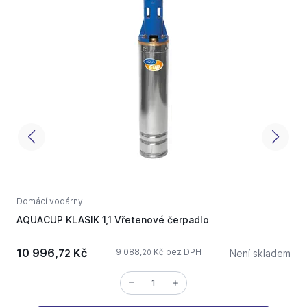
Domácí vodárny
D
AQUACUP KLASIK 1,1 Vřetenové čerpadlo
A
10 996,
Kč
3
9 088,
Kč bez DPH
72
Není skladem
20