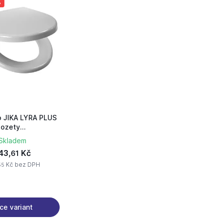
%
 JIKA LYRA PLUS
lozety
lní duroplast,
Skladem
ty 9338.0.300.063
43,
Kč
61
Kč bez DPH
55
ce variant