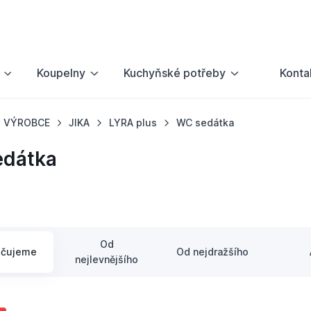
Koupelny
Kuchyňské potřeby
Konta
VÝROBCE
JIKA
LYRA plus
WC sedátka
edátka
Od
učujeme
Od nejdražšího
nejlevnějšího