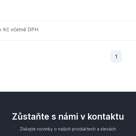
 v Kč včetně DPH
Aktuální
1
Zůstaňte s námi v kontaktu
Získejte novinky o našich produktech a slevách