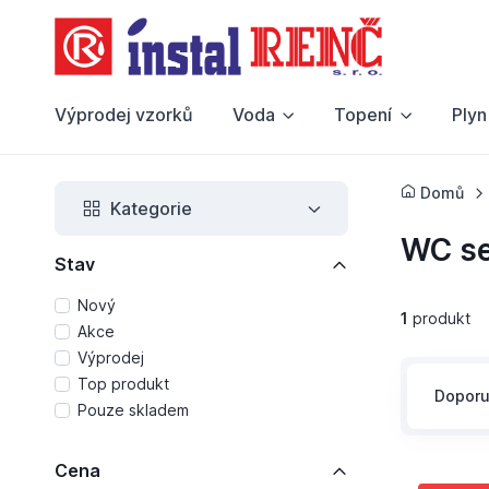
Výprodej vzorků
Voda
Topení
Plyn
Domů
Kategorie
WC s
Stav
Nový
1
produkt
Akce
Výprodej
Top produkt
Dopor
Pouze skladem
Cena