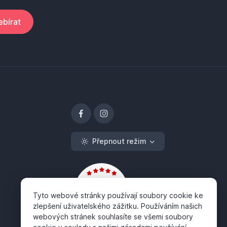
bírat
Přepnout režim
Tyto webové stránky používají soubory cookie ke
zlepšení uživatelského zážitku. Používáním našich
webových stránek souhlasíte se všemi soubory