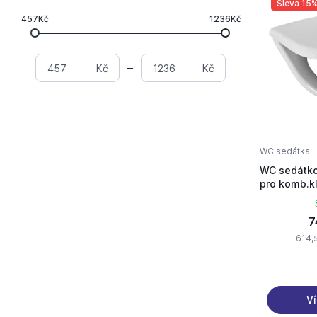
Sleva 15
457Kč
1236Kč
Kč
Kč
WC sedátka
WC sedátko
pro komb.k
antibakteriá
nerez úchy
7
614,
Ví