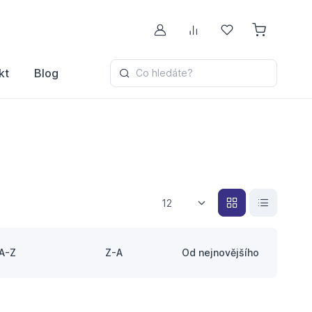
Můj účet
Porovnávání
Oblíbené
kt
Blog
Co hledáte?
12
A-Z
Z-A
Od nejnovějšího