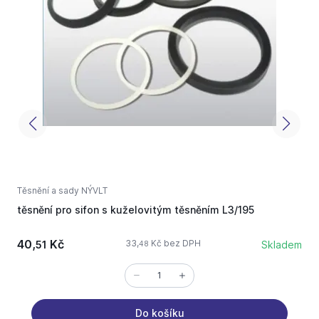
Těsnění a sady NÝVLT
T
těsnění pro sifon s kuželovitým těsněním L3/195
t
-
40,
Kč
1
33,
Kč bez DPH
51
Skladem
48
Do košíku