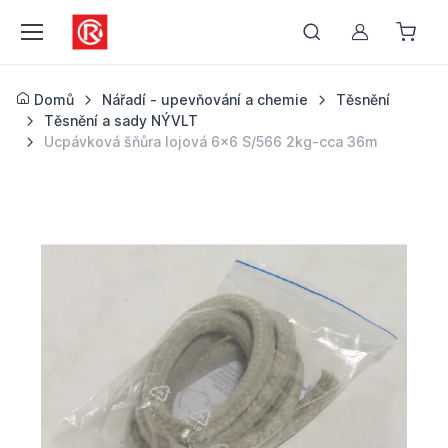
Můj účet
Domů
Nářadí - upevňování a chemie
Těsnění
Těsnění a sady NÝVLT
Ucpávková šňůra lojová 6x6 S/566 2kg-cca 36m