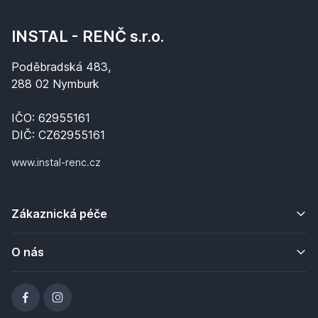
INSTAL - RENČ s.r.o.
Poděbradská 483,
288 02 Nymburk
IČO: 62955161
DIČ: CZ62955161
www.instal-renc.cz
Zákaznická péče
O nás