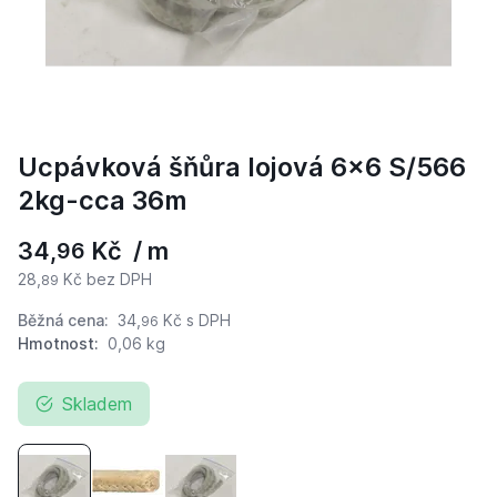
Ucpávková šňůra lojová 6x6 S/566
2kg-cca 36m
34,
Kč / m
96
28,
Kč bez DPH
89
Běžná cena:
34,
Kč
s DPH
96
Hmotnost:
0,06 kg
Skladem
Ucpávková šňůra lojová 6x6 S/566 2kg-cca 36m
Ucpávková šňůra lojová 8x8 S/567 2,5kg-cca 3
Ucpávková šňůra lojová 10x10 S/568