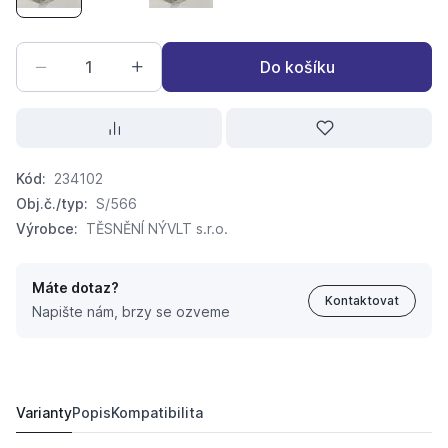
Do košíku
Kód:
234102
Obj.č./typ:
S/566
Výrobce:
TĚSNĚNÍ NÝVLT s.r.o.
Máte dotaz?
Kontaktovat
Napište nám, brzy se ozveme
Ucpávková šňůra lojová 6x6 S/566 2kg-cca 36m
34,
Kč
96
Varianty
Popis
Kompatibilita