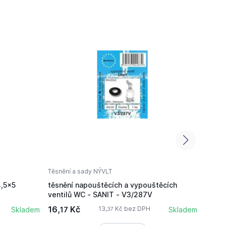
Těsnění a sady NÝVLT
Těsněn
4,5x5
těsnění napouštěcích a vypouštěcích
těsně
ventilů WC - SANIT - V3/287V
venti
16,
Kč
21,
13,
Kč bez DPH
Skladem
17
Skladem
07
37