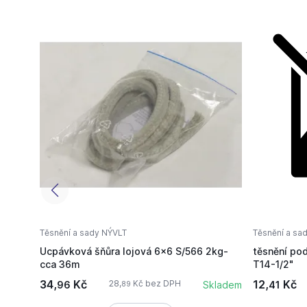
Těsnění a sady NÝVLT
Těsnění a sa
Ucpávková šňůra lojová 6x6 S/566 2kg-
těsnění po
cca 36m
T14-1/2"
34,
Kč
12,
Kč
28,
Kč bez DPH
96
Skladem
41
89