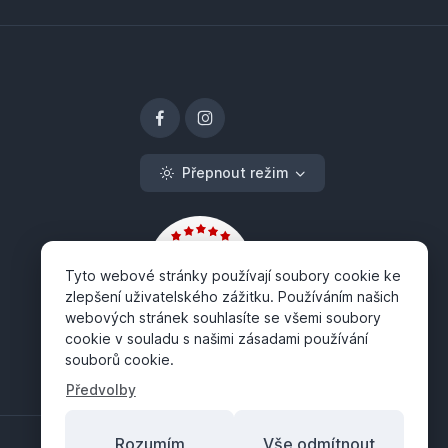
Přepnout režim
Tyto webové stránky používají soubory cookie ke
zlepšení uživatelského zážitku. Používáním našich
webových stránek souhlasíte se všemi soubory
cookie v souladu s našimi zásadami používání
souborů cookie.
Předvolby
Rozumím
Vše odmítnout