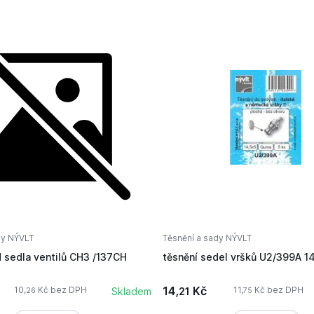
dy NÝVLT
Těsnění a sady NÝVLT
d sedla ventilů CH3 /137CH
těsnění sedel vršků U2/399A 1
14,
Kč
10,
Kč bez DPH
11,
Kč bez DPH
Skladem
21
26
75