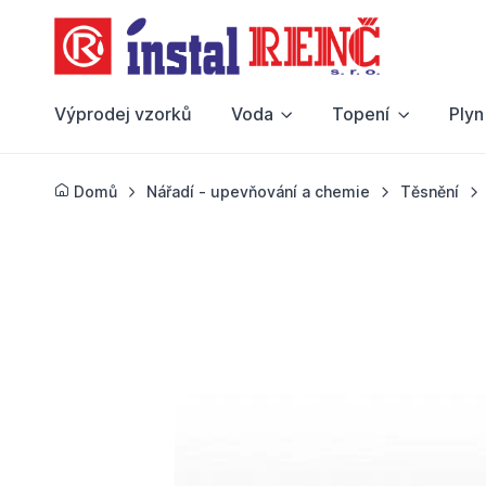
Výprodej vzorků
Voda
Topení
Plyn
Domů
Nářadí - upevňování a chemie
Těsnění