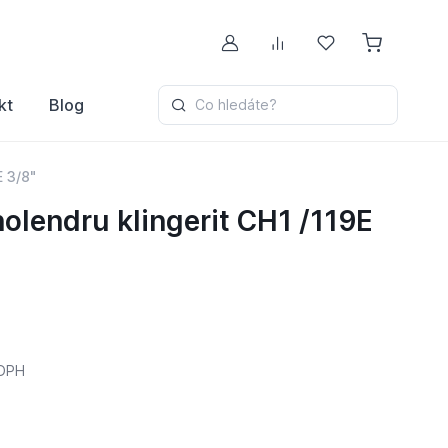
Můj účet
Porovnávání
Oblíbené
kt
Blog
Co hledáte?
E 3/8"
holendru klingerit CH1 /119E
DPH