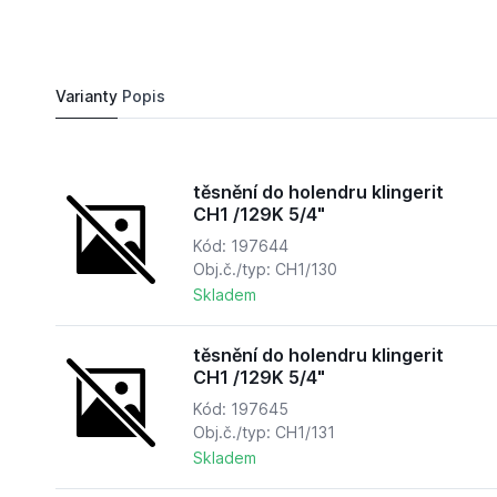
16,
Kč
01
těsnění do holendru klingerit CH1 /119E 3/8"
Do košíku
Varianty
Popis
těsnění do holendru klingerit
CH1 /129K 5/4"
Kód: 197644
Obj.č./typ: CH1/130
Skladem
těsnění do holendru klingerit
CH1 /129K 5/4"
Kód: 197645
Obj.č./typ: CH1/131
Skladem