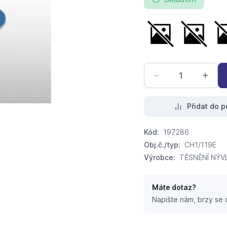
těsnění do holendru
těsnění d
Přidat do p
Kód:
197286
Obj.č./typ:
CH1/119E
Výrobce:
TĚSNĚNÍ NÝVLT
Máte dotaz?
Napište nám, brzy se