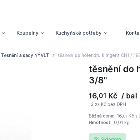
Koupelny
Kuchyňské potřeby
Konta
Těsnění a sady NÝVLT
těsnění do holendru klingerit CH1 /119
těsnění do 
3/8"
16,
Kč / bal
01
13,
Kč bez DPH
23
Běžná cena:
16,
Kč
s 
01
Hmotnost:
0,01 kg
Skladem