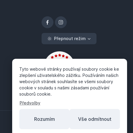
Přepnout režim
Tyto webové stránky používají soubory cookie ke
zlepšení uživatelského zážitku. Používáním našich
webových stránek souhlasíte se všemi soubory
cookie v souladu s našimi zásadami používání
souborů cookie.
Předvolby
Rozumím
Vše odmítnout