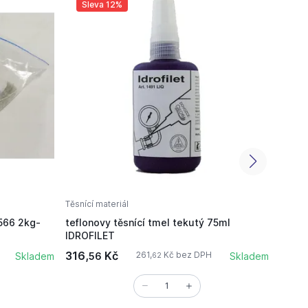
Sleva 12%
Sl
Těsnící materiál
Těsnící
566 2kg-
teflonovy těsnící tmel tekutý 75ml
teflo
IDROFILET
316,
Kč
13,
261,
Kč bez DPH
Skladem
56
Skladem
53
62