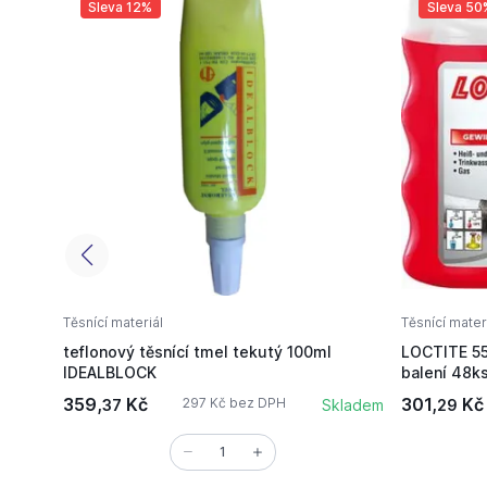
Sleva 12%
Sleva 50
Těsnící materiál
Těsnící mater
teflonový těsnící tmel tekutý 100ml
LOCTITE 55
IDEALBLOCK
359,
Kč
301,
Kč
297 Kč bez DPH
37
Skladem
29