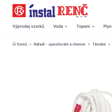
Výprodej vzorků
Voda
Topení
Plyn
Domů
Nářadí - upevňování a chemie
Těsnění