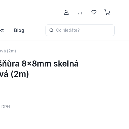
Můj účet
Porovnávání
Oblíbené
kt
Blog
Co hledáte?
ová (2m)
šňůra 8x8mm skelná
vá (2m)
 DPH