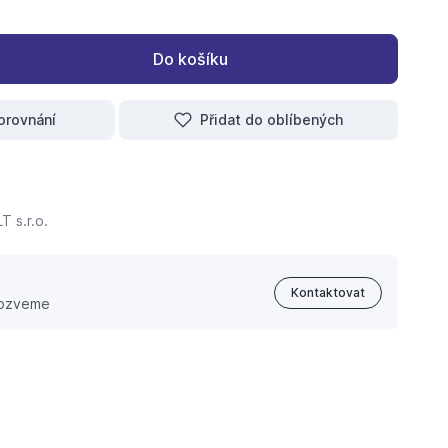
Do košíku
orovnání
Přidat do oblíbených
 s.r.o.
Kontaktovat
 ozveme