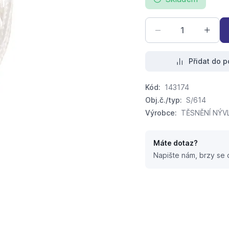
Přidat do p
Kód:
143174
Obj.č./typ:
S/614
Výrobce:
TĚSNĚNÍ NÝVLT
Máte dotaz?
Napište nám, brzy se
 (2m)