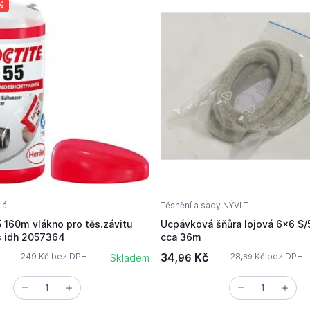
%
iál
Těsnění a sady NÝVLT
 160m vlákno pro těs.závitu
Ucpávková šňůra lojová 6x6 S/
balení 48ks idh 2057364
cca 36m
34,
Kč
249 Kč bez DPH
28,
Kč bez DPH
Skladem
96
89