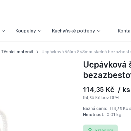
Koupelny
Kuchyňské potřeby
Konta
Těsnící materiál
Ucpávková šňůra 8x8mm skelná bezazbest
Ucpávková 
bezazbesto
114,
Kč / ks
35
94,
Kč bez DPH
50
Běžná cena:
114,
Kč
s
35
Hmotnost:
0,01 kg
Skladem