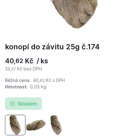
konopí do závitu 25g č.174
40,
Kč / ks
62
33,
Kč bez DPH
57
Běžná cena:
40,
Kč
s DPH
62
Hmotnost:
0,05 kg
Skladem
konopí do závitu 25g č.174
konopí do závitu 200g
konopí do závitu 500g