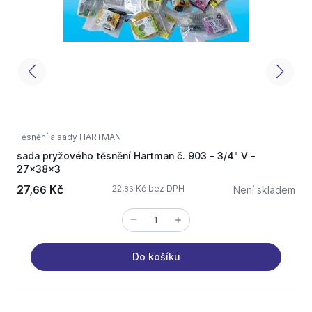
Těsnění a sady HARTMAN
T
sada pryžového těsnění Hartman č. 903 - 3/4" V -
s
27x38x3
27,
Kč
2
22,
Kč bez DPH
66
Není skladem
86
Do košíku