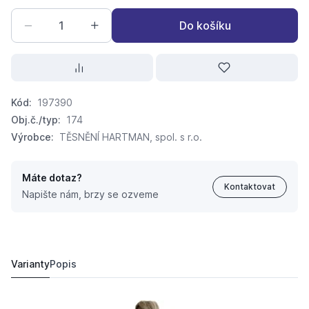
Do košíku
Kód:
197390
Obj.č./typ:
174
Výrobce:
TĚSNĚNÍ HARTMAN, spol. s r.o.
Máte dotaz?
Kontaktovat
Napište nám, brzy se ozveme
konopí do závitu 25g č.174
40,
Kč
62
Varianty
Popis