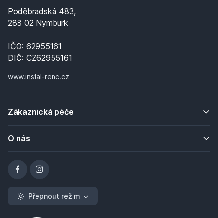
Poděbradská 483,
288 02 Nymburk
IČO: 62955161
DIČ: CZ62955161
www.instal-renc.cz
Zákaznická péče
O nás
Přepnout režim