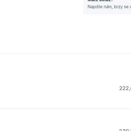
Napište nám, brzy se
3/4"
222,