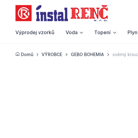
Výprodej vzorků
Voda
Topení
Plyn
Domů
VÝROBCE
GEBO BOHEMIA
svěrný kro