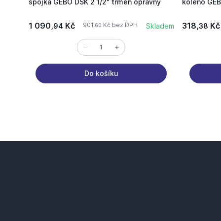
spojka GEBO DSK 2 1/2" třmen opravný
koleno GE
1 090,
Kč
318,
Kč
901,
Kč bez DPH
94
Skladem
38
60
Do košíku