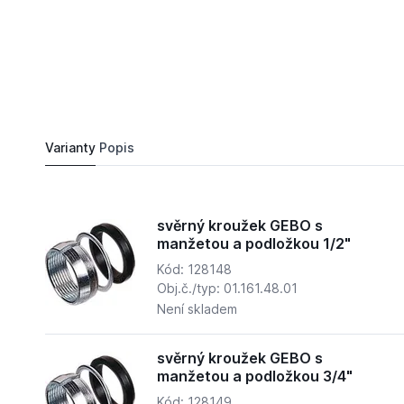
239,
Kč
34
svěrný kroužek GEBO s manžetou a podložkou 
Do košíku
215 Kč
Varianty
Popis
svěrný kroužek GEBO s
manžetou a podložkou 1/2"
Kód: 128148
Obj.č./typ: 01.161.48.01
Není skladem
svěrný kroužek GEBO s
manžetou a podložkou 3/4"
Kód: 128149