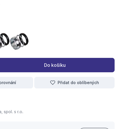
BO s manžetou a podložkou 1/2"
roužek GEBO s manžetou a podložkou 3/4"
svěrný kroužek GEBO s manžetou a podložkou 1"
svěrný kroužek GEBO s manžetou a podložkou 5/4"
Do košíku
orovnání
Přidat do oblíbených
 spol. s r.o.