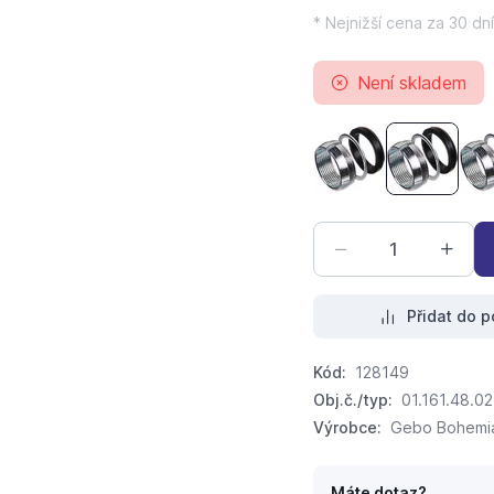
* Nejnižší cena za 30 dní
Není skladem
svěrný kroužek GE
svěrný k
Přidat do p
Kód:
128149
Obj.č./typ:
01.161.48.02
Výrobce:
Gebo Bohemia,
Máte dotaz?