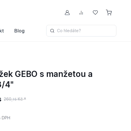
Můj účet
Porovnávání
Oblíbené
kt
Blog
Co hledáte?
užek GEBO s manžetou a
3/4"
s
260,
Kč *
15
 DPH