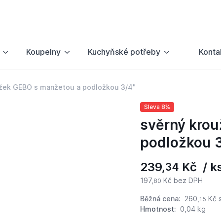
Koupelny
Kuchyňské potřeby
Konta
užek GEBO s manžetou a podložkou 3/4"
Sleva 8%
svěrný kro
podložkou 
239,
Kč / k
34
197,
Kč bez DPH
80
Běžná cena:
260,
Kč
s
15
Hmotnost:
0,04 kg