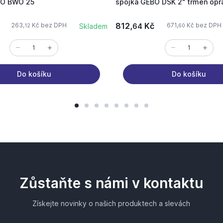
BO BWO 25
spojka GEBO DSK 2" třmen opr
812,
Kč
263,
Kč bez DPH
671,
Kč bez DPH
Skladem
64
12
60
Do košíku
Do košíku
Zůstaňte s námi v kontaktu
Získejte novinky o našich produktech a slevách