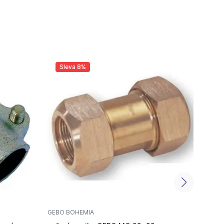
Sleva 8%
Sl
GEBO BOHEMIA
GEBO 