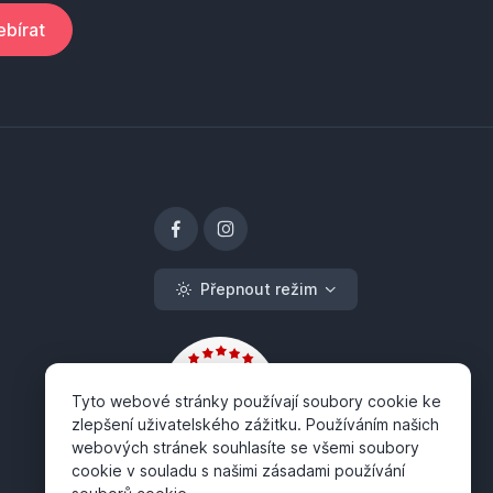
bírat
Přepnout režim
Tyto webové stránky používají soubory cookie ke
zlepšení uživatelského zážitku. Používáním našich
webových stránek souhlasíte se všemi soubory
cookie v souladu s našimi zásadami používání