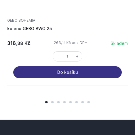
GEBO BOHEMIA
G
koleno GEBO BWO 25
s
318,
Kč
263,
Kč bez DPH
38
Skladem
12
Do košíku