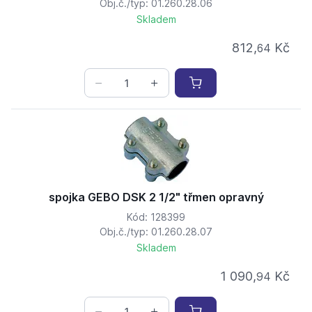
Obj.č./typ: 01.260.28.06
Skladem
812,
Kč
64
spojka GEBO DSK 2 1/2" třmen opravný
Kód: 128399
Obj.č./typ: 01.260.28.07
Skladem
1 090,
Kč
94