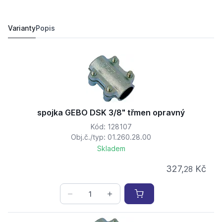
spojka GEBO DSK 2" třmen opravný
812,
Kč
64
730 Kč
Varianty
Popis
spojka GEBO DSK 3/8" třmen opravný
Kód: 128107
Obj.č./typ: 01.260.28.00
Skladem
327,
Kč
28