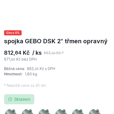
Sleva 8%
spojka GEBO DSK 2" třmen opravný
812,
Kč / ks
64
883,
Kč *
30
671,
Kč bez DPH
60
Běžná cena:
883,
Kč
s DPH
30
Hmotnost:
1,80 kg
* Nejnižší cena za 30 dní
Skladem