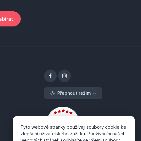
bírat
Přepnout režim
Tyto webové stránky používají soubory cookie ke
zlepšení uživatelského zážitku. Používáním našich
webových stránek souhlasíte se všemi soubory