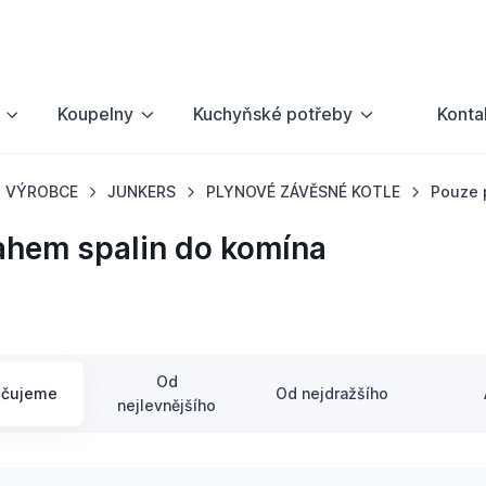
Koupelny
Kuchyňské potřeby
Konta
VÝROBCE
JUNKERS
PLYNOVÉ ZÁVĚSNÉ KOTLE
Pouze 
ahem spalin do komína
Od
učujeme
Od nejdražšího
nejlevnějšího