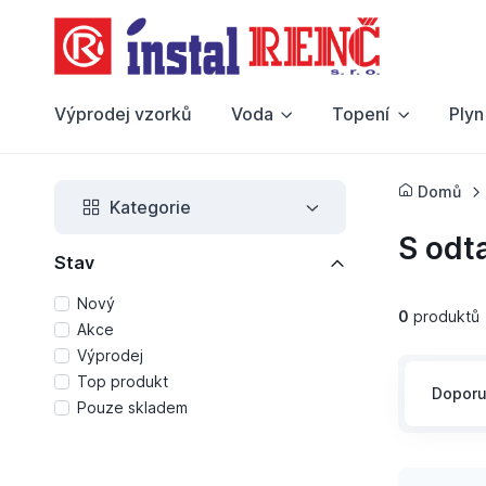
Výprodej vzorků
Voda
Topení
Plyn
Domů
Kategorie
S odt
Stav
Nový
0
produktů
Akce
Výprodej
Top produkt
Dopor
Pouze skladem