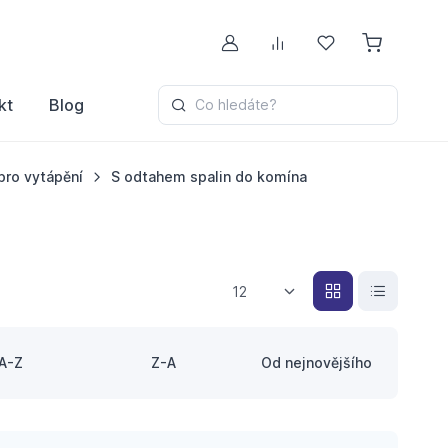
Můj účet
Porovnávání
Oblíbené
kt
Blog
Co hledáte?
pro vytápění
S odtahem spalin do komína
12
A-Z
Z-A
Od nejnovějšího