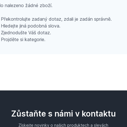
o nalezeno žádné zboží.
Překontrolujte zadaný dotaz, zdali je zadán správně.
Hledejte jiná podobná slova.
Zjednodušte Váš dotaz.
Projděte si kategorie.
Zůstaňte s námi v kontaktu
Získejte novinky o našich produktech a slevách