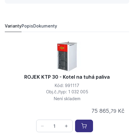
ROJEK KTP 49 - Kotel na tuhá paliva
120 019,
Kč
90
109 000 Kč
Varianty
Popis
Dokumenty
ROJEK KTP 30 - Kotel na tuhá paliva
Kód: 991117
Obj.č./typ: 1 032 005
Není skladem
75 865,
Kč
79