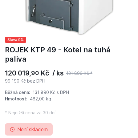
Sleva 9%
ROJEK KTP 49 - Kotel na tuhá
paliva
120 019,
Kč / ks
90
131 890 Kč *
99 190 Kč bez DPH
Běžná cena:
131 890 Kč
s DPH
Hmotnost:
482,00 kg
* Nejnižší cena za 30 dní
Není skladem