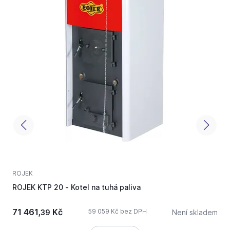
ROJEK
R
ROJEK KTP 20 - Kotel na tuhá paliva
R
v
71 461,
Kč
59 059 Kč bez DPH
39
Není skladem