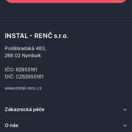
INSTAL - RENČ s.r.o.
Poděbradská 483,
288 02 Nymburk
IČO: 62955161
DIČ: CZ62955161
www.instal-renc.cz
Zákaznická péče
O nás