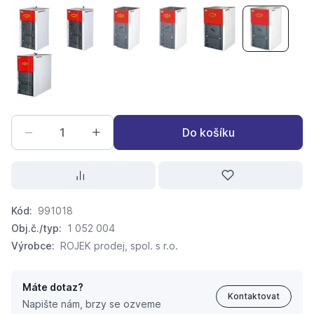
ROJEK KTP 30 - Kotel na tuhá paliva
ROJEK KTP 20 - Kotel na tuhá paliva
ROJEK KTP 25 - Kotel na tuhá paliva
ROJEK KTP 30 - Kotel na tuhá
ROJEK KTP 40 - Kote
ROJEK KTP
ROJEK KTP 80 - Kotel na tuhá paliva
Do košíku
Kód:
991018
Obj.č./typ:
1 052 004
Výrobce:
ROJEK prodej, spol. s r.o.
Máte dotaz?
Kontaktovat
Napište nám, brzy se ozveme