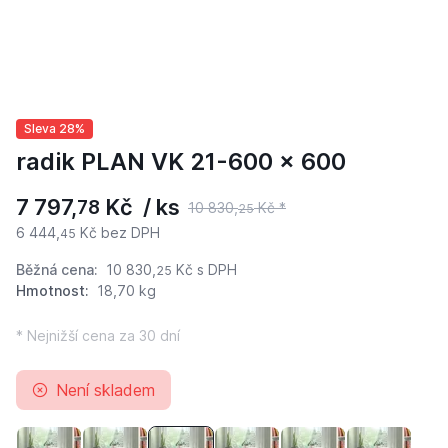
Sleva 28%
radik PLAN VK 21-600 x 600
7 797,
Kč / ks
78
10 830,
Kč *
25
6 444,
Kč bez DPH
45
Běžná cena:
10 830,
Kč
s DPH
25
Hmotnost:
18,70 kg
* Nejnižší cena za 30 dní
Není skladem