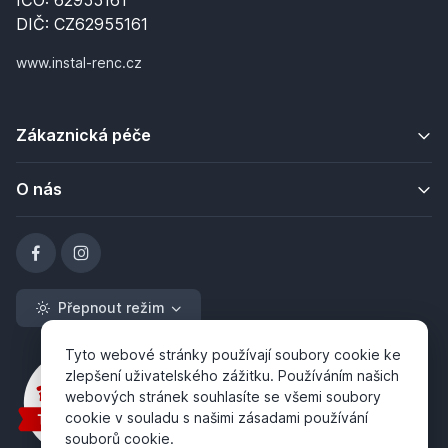
IČO: 62955161
DIČ: CZ62955161
www.instal-renc.cz
Zákaznická péče
O nás
Přepnout režim
Tyto webové stránky používají soubory cookie ke
zlepšení uživatelského zážitku. Používáním našich
webových stránek souhlasíte se všemi soubory
cookie v souladu s našimi zásadami používání
souborů cookie.