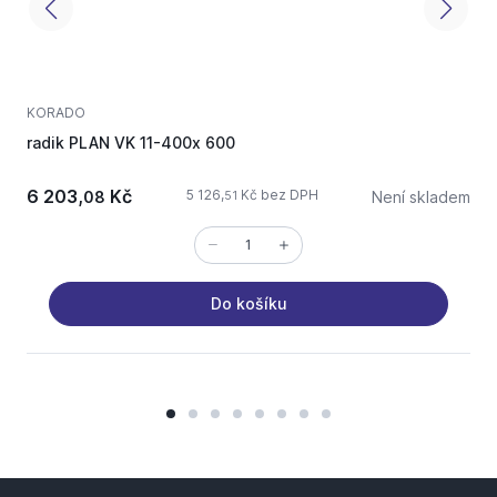
KORADO
radik PLAN VK 11-400x 600
r
6 203,
Kč
5 126,
Kč bez DPH
08
Není skladem
51
Do košíku