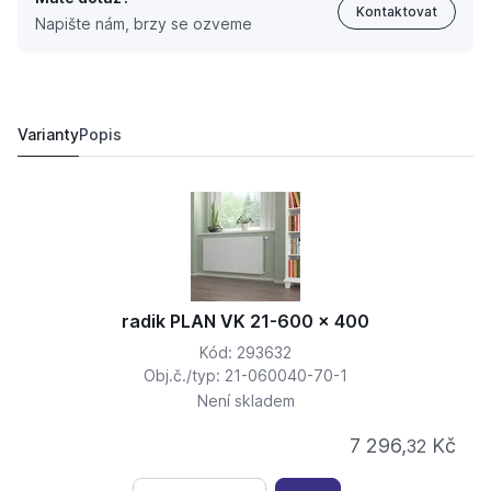
Kontaktovat
Napište nám, brzy se ozveme
radik PLAN VK 21-600 x 600
7 797,
Kč
78
8 950,
Kč
62
Varianty
Popis
radik PLAN VK 21-600 x 400
Kód: 293632
Obj.č./typ: 21-060040-70-1
Není skladem
7 296,
Kč
32