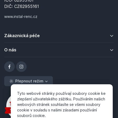
IČO: 62955161
DIČ: CZ62955161
www.instal-renc.cz
Zákaznická péče
O nás
Přepnout režim
Tyto webové stránky používají soubory cookie ke
zlepšení uživatelského zážitku. Používáním našich
webových stránek souhlasíte se všemi soubory
cookie v souladu s našimi zásadami používání
souborů cookie.