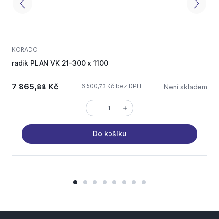
KORADO
radik PLAN VK 21-300 x 1100
r
7 865,
Kč
6 500,
Kč bez DPH
88
Není skladem
73
Do košíku