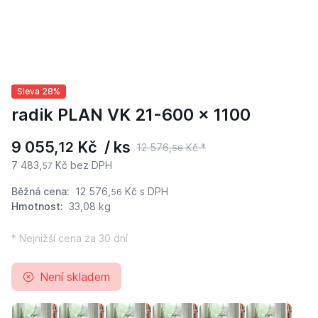
Sleva 28%
radik PLAN VK 21-600 x 1100
9 055,
Kč / ks
12
12 576,
Kč *
56
7 483,
Kč bez DPH
57
Běžná cena:
12 576,
Kč
s DPH
56
Hmotnost:
33,08 kg
* Nejnižší cena za 30 dní
Není skladem