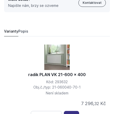
Kontaktovat
Napište nám, brzy se ozveme
radik PLAN VK 21-600 x 1100
9 055,
Kč
12
10 393,
Kč
85
Varianty
Popis
radik PLAN VK 21-600 x 400
Kód: 293632
Obj.č./typ: 21-060040-70-1
Není skladem
7 296,
Kč
32