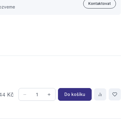
Kontaktovat
 ozveme
Kč
Do košíku
44