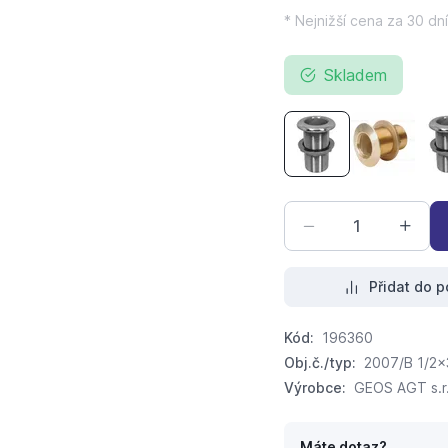
* Nejnižší cena za 30 dní
Skladem
průchodka mosazná 
průchodka
Přidat do p
Kód:
196360
Obj.č./typ:
2007/B 1/2x
Výrobce:
GEOS AGT s.r
Máte dotaz?