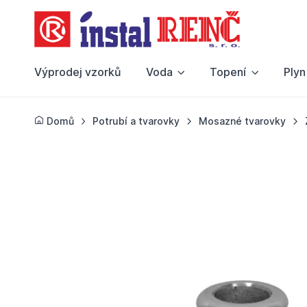
Výprodej vzorků
Voda
Topení
Plyn
Domů
Potrubí a tvarovky
Mosazné tvarovky