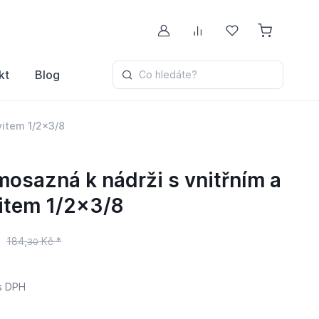
Můj účet
Porovnávání
Oblíbené
kt
Blog
Co hledáte?
vitem 1/2x3/8
osazná k nádrži s vnitřním a
item 1/2x3/8
s
184,
Kč *
30
s DPH