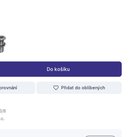
k nádrži s vnitřním a vnějším závitem 1/2x3/8
 mosazná k nádrži s vnitřním a vnějším závitem 3/4x1/2
průchodka mosazná k nádrži s vnitřním a vnějším závitem 1x3/4
Do košíku
orovnání
Přidat do oblíbených
3/8
.o.