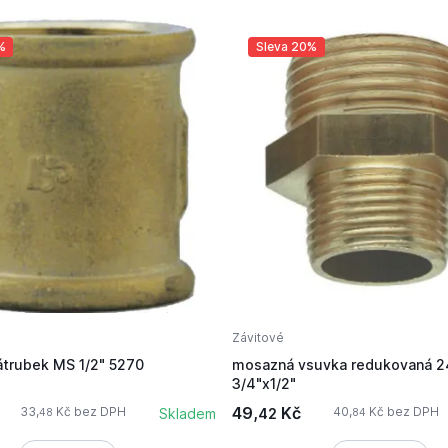
%
Sleva 20%
Závitové
trubek MS 1/2" 5270
mosazná vsuvka redukovaná 2
3/4"x1/2"
49,
Kč
33,
Kč bez DPH
40,
Kč bez DPH
Skladem
42
48
84