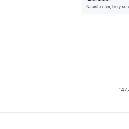
Napište nám, brzy se
ím závitem 1/2x3/8
147,