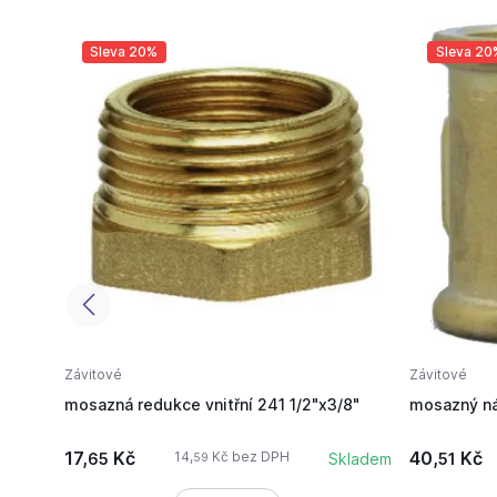
Sleva 20%
Sleva 20
Závitové
Závitové
mosazná redukce vnitřní 241 1/2"x3/8"
mosazný ná
17,
Kč
40,
Kč
14,
Kč bez DPH
65
Skladem
51
59