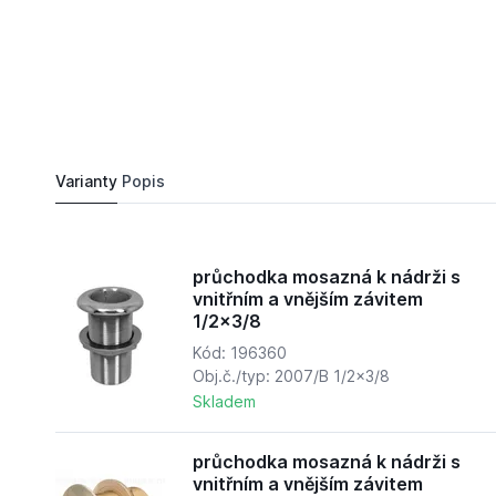
147,
Kč
44
průchodka mosazná k nádrži s vnitřním a vnějš
Do košíku
152,
Kč
32
Varianty
Popis
průchodka mosazná k nádrži s
vnitřním a vnějším závitem
1/2x3/8
Kód: 196360
Obj.č./typ: 2007/B 1/2x3/8
Skladem
průchodka mosazná k nádrži s
vnitřním a vnějším závitem