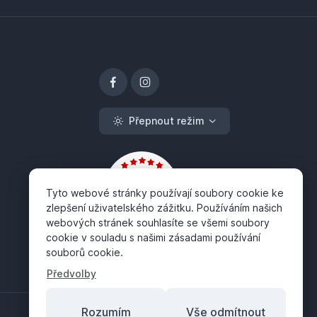
Přepnout režim
Tyto webové stránky používají soubory cookie ke
zlepšení uživatelského zážitku. Používáním našich
webových stránek souhlasíte se všemi soubory
cookie v souladu s našimi zásadami používání
souborů cookie.
Předvolby
Rozumím
Vše odmítnout