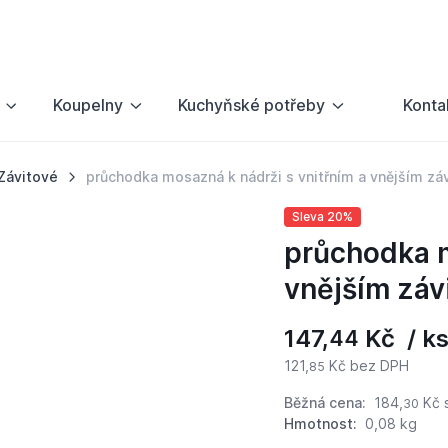
Koupelny
Kuchyňské potřeby
Konta
Závitové
průchodka mosazná k nádrži s vnitřním a vnějším zá
Sleva 20%
průchodka m
vnějším záv
147,
Kč / k
44
121,
Kč bez DPH
85
Běžná cena:
184,
Kč
30
Hmotnost:
0,08 kg