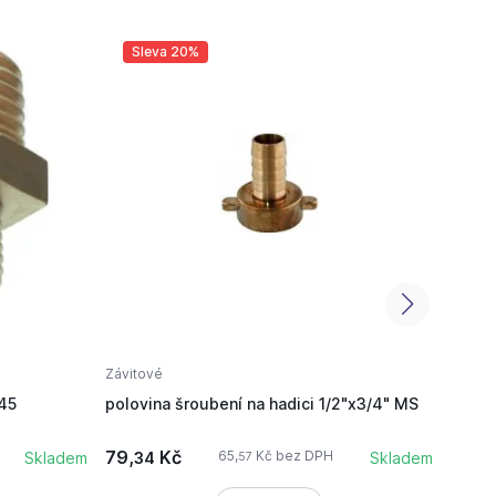
Sleva 20%
Sl
Závitové
Závito
45
polovina šroubení na hadici 1/2"x3/4" MS
mosaz
5092
79,
Kč
63,
65,
Kč bez DPH
Skladem
34
Skladem
5
57