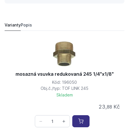
mosazná vsuvka redukovaná 245 3/4"x1/2"
49,
Kč
42
51,
Kč
05
Varianty
Popis
mosazná vsuvka redukovaná 245 1/4"x1/8"
Kód: 196050
Obj.č./typ: TOF LINK 245
Skladem
23,
Kč
88