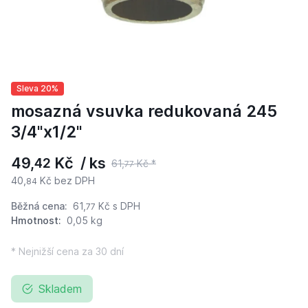
Sleva 20%
mosazná vsuvka redukovaná 245
3/4"x1/2"
49,
Kč / ks
42
61,
Kč *
77
40,
Kč bez DPH
84
Běžná cena:
61,
Kč
s DPH
77
Hmotnost:
0,05 kg
* Nejnižší cena za 30 dní
Skladem