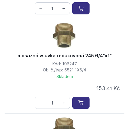
mosazná vsuvka redukovaná 245 6/4"x1"
Kód: 196247
Obj.č./typ: 5521 1X6/4
Skladem
153,
Kč
41