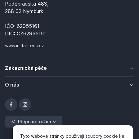
Poděbradská 483,
288 02 Nymburk
IČO: 62955161
DIČ: CZ62955161
www.instal-renc.cz
Zákaznická péče
O nás
Přepnout režim
Tyto webové stránky používají soubory cookie ke