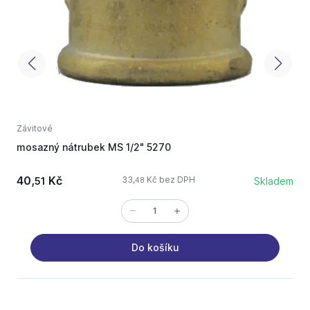
Závitové
Z
mosazný nátrubek MS 1/2" 5270
M
40,
Kč
2
33,
Kč bez DPH
51
Skladem
48
Do košíku