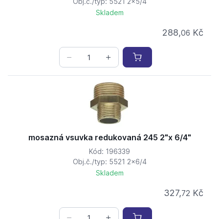
Obj.č./typ: 5521 2x5/4
Skladem
288,
Kč
06
mosazná vsuvka redukovaná 245 2"x 6/4"
Kód: 196339
Obj.č./typ: 5521 2x6/4
Skladem
327,
Kč
72