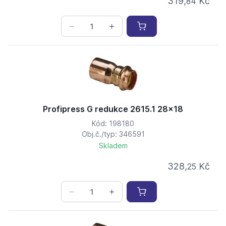
319,
Kč
84
Profipress G redukce 2615.1 28x18
Kód: 198180
Obj.č./typ: 346591
Skladem
328,
Kč
25