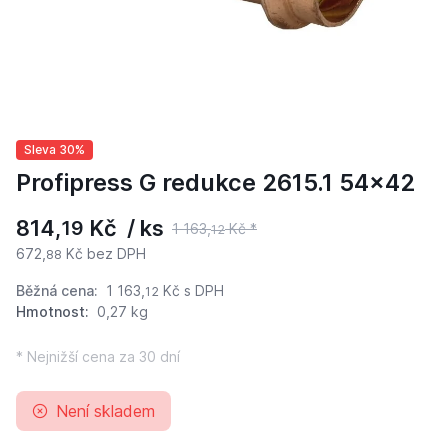
Sleva 30%
Profipress G redukce 2615.1 54x42
814,
Kč / ks
19
1 163,
Kč *
12
672,
Kč bez DPH
88
Běžná cena:
1 163,
Kč
s DPH
12
Hmotnost:
0,27 kg
* Nejnižší cena za 30 dní
Není skladem