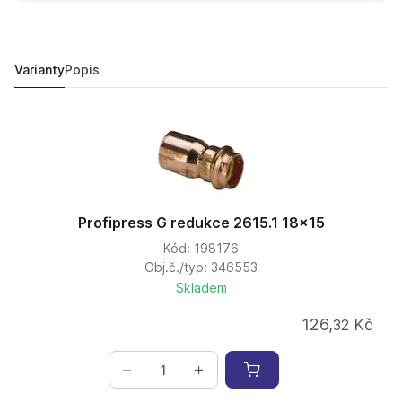
Profipress G redukce 2615.1 54x42
814,
Kč
19
961,
Kč
26
Varianty
Popis
Profipress G redukce 2615.1 18x15
Kód: 198176
Obj.č./typ: 346553
Skladem
126,
Kč
32