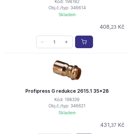
Kód: 198182
Obj.č./typ: 346614
Skladem
408,
Kč
23
Profipress G redukce 2615.1 35x28
Kód: 198339
Obj.č./typ: 346621
Skladem
431,
Kč
37