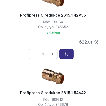
Profipress G redukce 2615.1 42x35
Kód: 198184
Obj.č./typ: 346652
Skladem
622,
Kč
81
Profipress G redukce 2615.1 54x42
Kód: 198612
Obj.č./typ: 346676