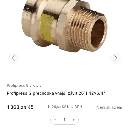
Profipress G pro plyn
P
Profipress G přechodka vnější závit 2611 42x6/4"
P
1 363,
Kč
1 126,
Kč bez DPH
24
Není skladem
64