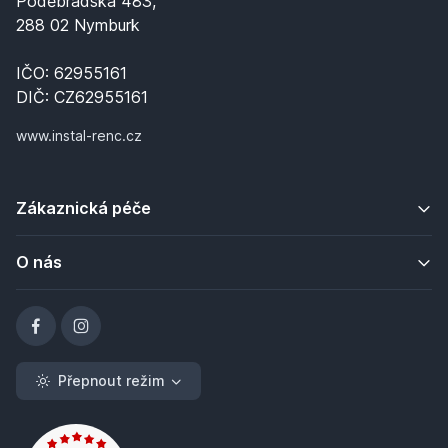
Poděbradská 483,
288 02 Nymburk
IČO: 62955161
DIČ: CZ62955161
www.instal-renc.cz
Zákaznická péče
O nás
Přepnout režim