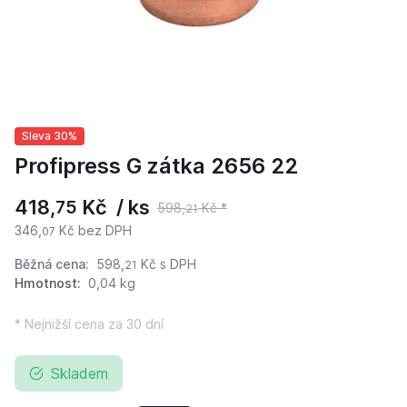
Sleva 30%
Profipress G zátka 2656 22
418,
Kč / ks
75
598,
Kč *
21
346,
Kč bez DPH
07
Běžná cena:
598,
Kč
s DPH
21
Hmotnost:
0,04 kg
* Nejnižší cena za 30 dní
Skladem