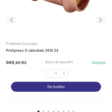
Profipress G pro plyn
P
Profipress G nátrubek 2615 54
P
969,
Kč
801,
Kč bez DPH
86
Skladem
54
Do košíku