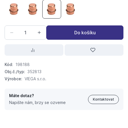
Profipress G zátka 2656 15
Profipress G zátka 2656 18
Profipress G zátka 2656 22
Profipress G zátka 2656 28
Do košíku
Kód:
198188
Obj.č./typ:
352813
Výrobce:
VIEGA s.r.o.
Máte dotaz?
Kontaktovat
Napište nám, brzy se ozveme
Profipress G zátka 2656 22
418,
Kč
75
494,
Kč
39