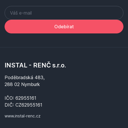
Odebírat
INSTAL - RENČ s.r.o.
Poděbradská 483,
288 02 Nymburk
IČO: 62955161
DIČ: CZ62955161
www.instal-renc.cz