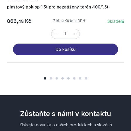
plastový poklop 1,5t pro nezatížený terén 400/1,5t
p
866,
Kč
2
716,
Kč bez DPH
48
Skladem
10
Do košíku
Zůstaňte s námi v kontaktu
Získejte novinky o našich produktech a slevách