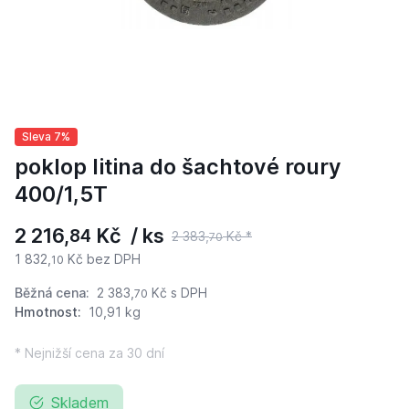
Sleva 7%
poklop litina do šachtové roury
400/1,5T
2 216,
Kč / ks
84
2 383,
Kč *
70
1 832,
Kč bez DPH
10
Běžná cena:
2 383,
Kč
s DPH
70
Hmotnost:
10,91 kg
* Nejnižší cena za 30 dní
Skladem