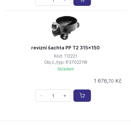
revizní šachta PP T2 315x150
Kód: 112221
Obj.č./typ: IF370221W
Skladem
1 676,
Kč
70