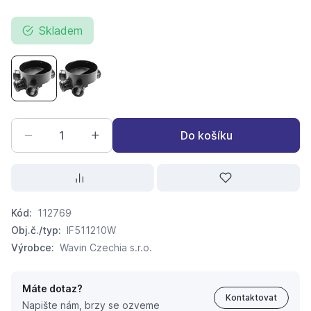
Skladem
revizní šachta PP T2 400x160 pravý i levý přítok - sběrna,
revizní šachta PP T2 315x150
Do košíku
Kód:
112769
Obj.č./typ:
IF511210W
Výrobce:
Wavin Czechia s.r.o.
Máte dotaz?
Kontaktovat
Napište nám, brzy se ozveme