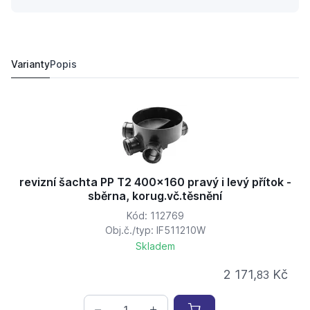
revizní šachta PP T2 400x160 pravý i levý přítok - sběr
2 171,
Kč
83
1 930 Kč
Varianty
Popis
revizní šachta PP T2 400x160 pravý i levý přítok -
sběrna, korug.vč.těsnění
Kód: 112769
Obj.č./typ: IF511210W
Skladem
2 171,
Kč
83