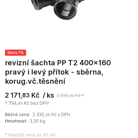
Sleva 7%
revizní šachta PP T2 400x160
pravý i levý přítok - sběrna,
korug.vč.těsnění
2 171,
Kč / ks
83
2 335,
Kč *
30
1 794,
Kč bez DPH
90
Běžná cena:
2 335,
Kč
s DPH
30
Hmotnost:
3,30 kg
* Nejnižší cena za 30 dní