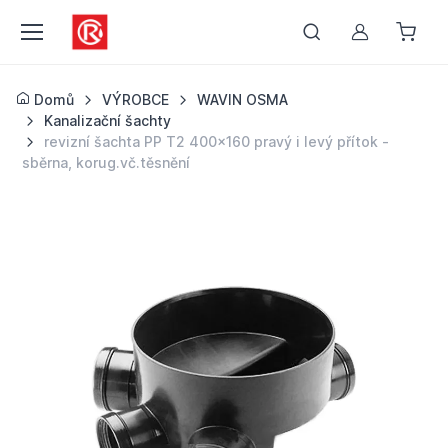
Můj účet
Domů
VÝROBCE
WAVIN OSMA
Kanalizační šachty
revizní šachta PP T2 400x160 pravý i levý přítok -
sběrna, korug.vč.těsnění