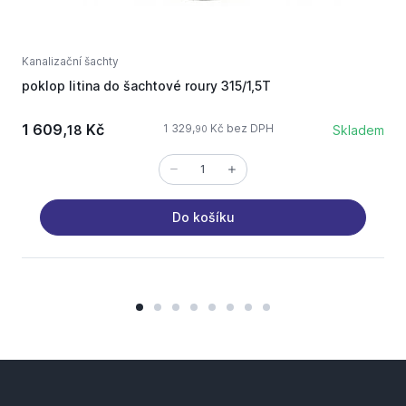
Kanalizační šachty
K
poklop litina do šachtové roury 315/1,5T
p
1 609,
Kč
2
1 329,
Kč bez DPH
18
Skladem
90
Do košíku