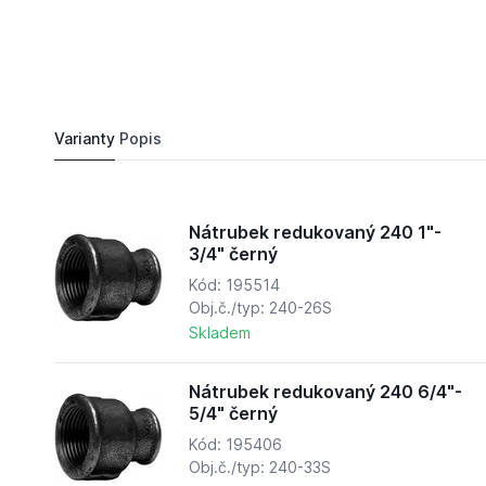
37,
Kč
03
Nátrubek redukovaný 240 1"- 3/4" černý
Do košíku
34 Kč
Varianty
Popis
Nátrubek redukovaný 240 1"-
3/4" černý
Kód: 195514
Obj.č./typ: 240-26S
Skladem
Nátrubek redukovaný 240 6/4"-
5/4" černý
Kód: 195406
Obj.č./typ: 240-33S