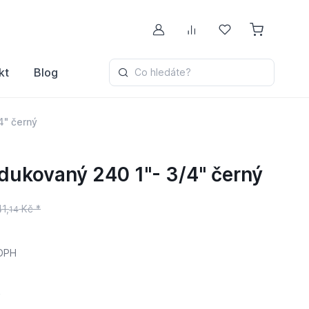
Můj účet
Porovnávání
Oblíbené
kt
Blog
Co hledáte?
4" černý
dukovaný 240 1"- 3/4" černý
41,
Kč *
14
DPH