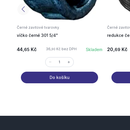
Černé zavitové tvarovky
Černé zavito
víčko černé 301 5/4"
redukce če
44,
Kč
20,
Kč
36,
Kč bez DPH
65
Skladem
69
90
Do košíku