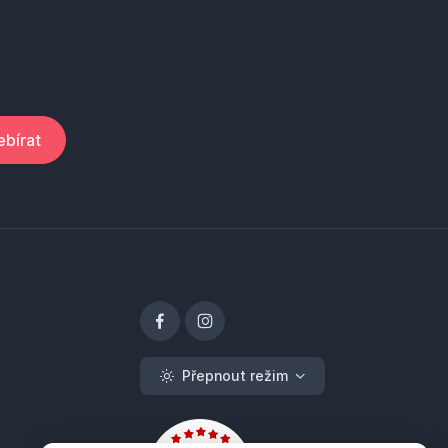
bírat
Přepnout režim