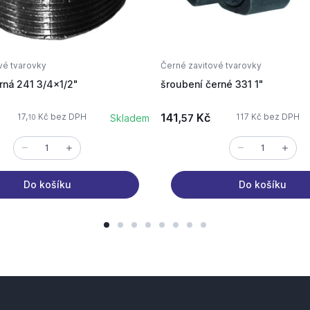
vé tvarovky
Černé zavitové tvarovky
rná 241 3/4x1/2"
šroubení černé 331 1"
141,
Kč
17,
Kč bez DPH
117 Kč bez DPH
Skladem
57
10
Do košíku
Do košíku