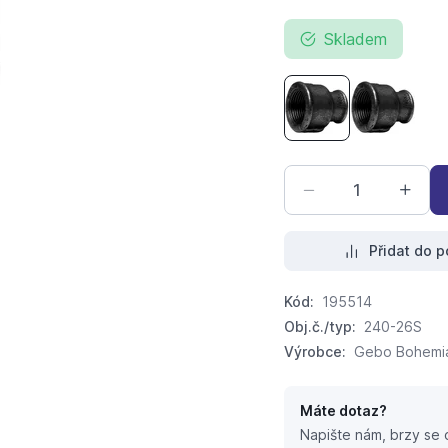
Skladem
Nátrubek redukova
Nátrubek
Přidat do p
Kód:
195514
Obj.č./typ:
240-26S
Výrobce:
Gebo Bohemia,
Máte dotaz?
Napište nám, brzy se