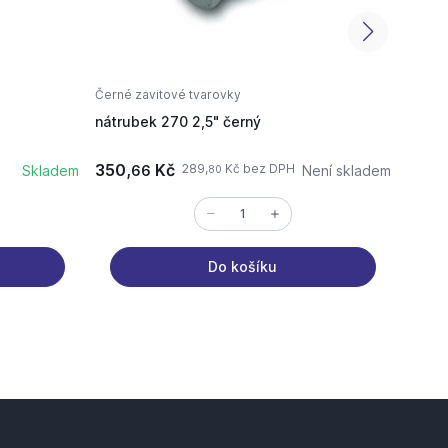
Černé zavitové tvarovky
Černé 
nátrubek 270 2,5" černý
T-kus
350,
Kč
25,
289,
Kč bez DPH
Skladem
66
Není skladem
0
80
Do košíku