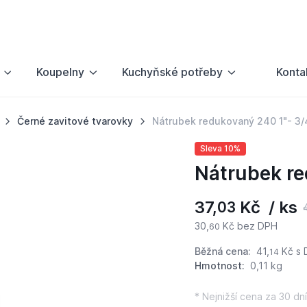
Koupelny
Kuchyňské potřeby
Konta
Černé zavitové tvarovky
Nátrubek redukovaný 240 1"- 3/
Sleva 10%
Nátrubek re
37,
Kč / ks
03
30,
Kč bez DPH
60
Běžná cena:
41,
Kč
s 
14
Hmotnost:
0,11 kg
* Nejnižší cena za 30 dní