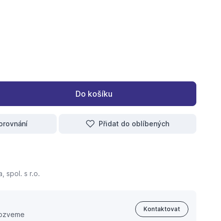
ný 240 1"- 3/4" černý
 redukovaný 240 6/4"- 5/4" černý
Do košíku
orovnání
Přidat do oblíbených
 spol. s r.o.
Kontaktovat
 ozveme