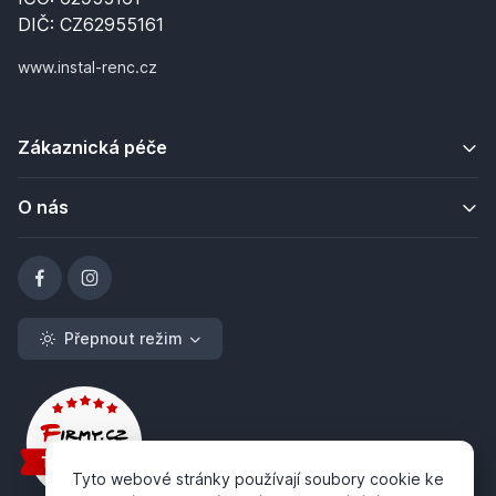
DIČ: CZ62955161
www.instal-renc.cz
Zákaznická péče
O nás
Přepnout režim
Tyto webové stránky používají soubory cookie ke