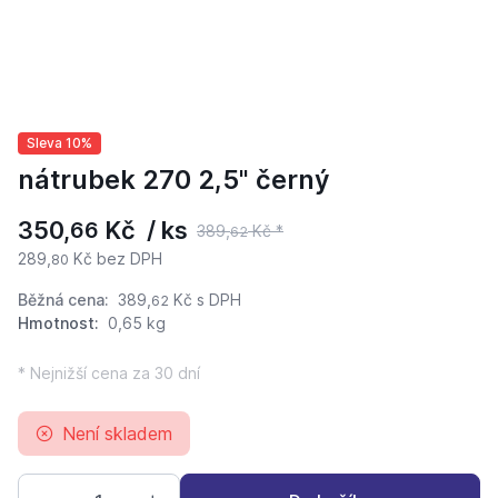
Sleva 10%
nátrubek 270 2,5" černý
350,
Kč / ks
66
389,
Kč *
62
289,
Kč bez DPH
80
Běžná cena:
389,
Kč
s DPH
62
Hmotnost:
0,65 kg
* Nejnižší cena za 30 dní
Není skladem