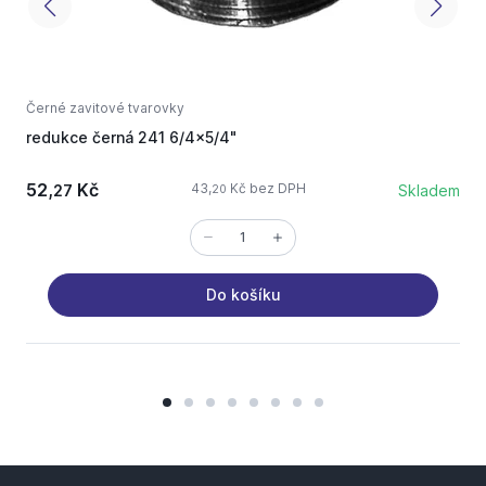
Černé zavitové tvarovky
Č
redukce černá 241 6/4x5/4"
T
52,
Kč
43,
Kč bez DPH
27
Skladem
20
Do košíku