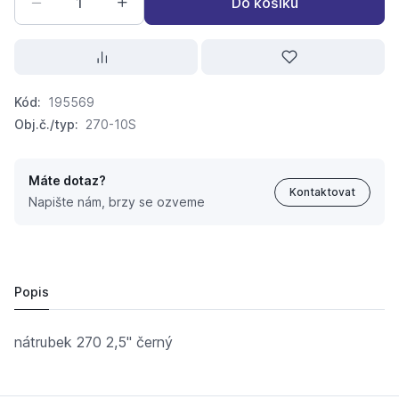
Do košíku
Kód:
195569
Obj.č./typ:
270-10S
Máte dotaz?
Kontaktovat
Napište nám, brzy se ozveme
nátrubek 270 2,5" černý
350,
Kč
66
322 Kč
Popis
nátrubek 270 2,5" černý