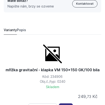
Máte dotaz?
Kontaktovat
Napište nám, brzy se ozveme
mřížka gravitační 175x175G/125 bílá
162,
Kč
30
147,
Kč
40
Varianty
Popis
mřížka gravitační - klapka VM 150x150 GK/100 bila
Kód: 234906
Obj.č./typ: 0240
Skladem
249,
Kč
73