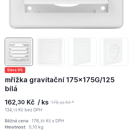
Sleva 9%
mřížka gravitační 175x175G/125
bílá
162,
Kč / ks
30
178,
Kč *
35
134,
Kč bez DPH
13
Běžná cena:
178,
Kč
s DPH
35
Hmotnost:
0,10 kg