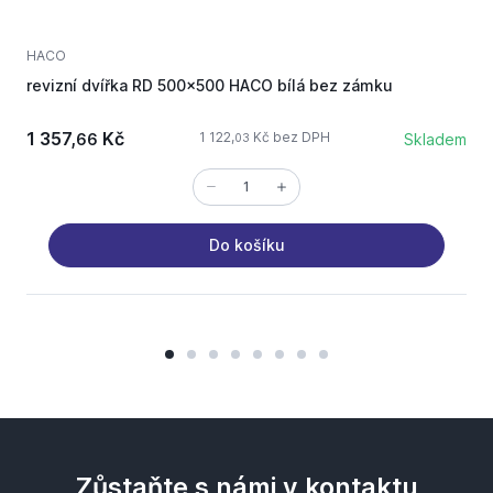
HACO
revizní dvířka RD 500x500 HACO bílá bez zámku
m
1 357,
Kč
1 122,
Kč bez DPH
66
Skladem
03
Do košíku
Zůstaňte s námi v kontaktu