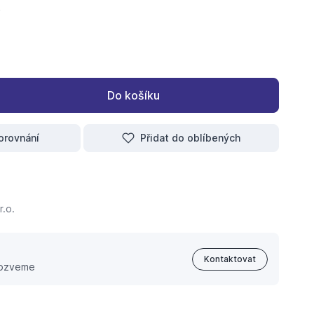
Do košíku
orovnání
Přidat do oblíbených
r.o.
Kontaktovat
 ozveme