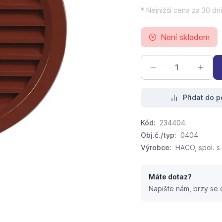
* Nejnižší cena za 30 dní
Není skladem
Přidat do p
Kód:
234404
Obj.č./typ:
0404
Výrobce:
HACO, spol. s 
Máte dotaz?
Napište nám, brzy se