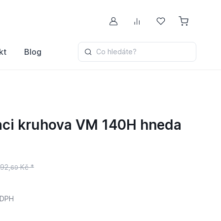
Můj účet
Porovnávání
Oblíbené
kt
Blog
Co hledáte?
aci kruhova VM 140H hneda
92,
Kč *
69
 DPH