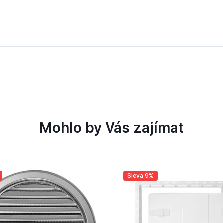
u
Mohlo by Vás zajímat
Sleva 9%