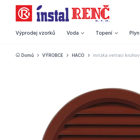
Výprodej vzorků
Voda
Topení
Plyn
Domů
VÝROBCE
HACO
mrizka vetraci kruho