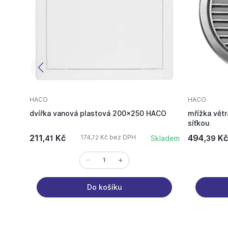
HACO
HACO
dvířka vanová plastová 200x250 HACO
mřížka vět
síťkou
211,
Kč
494,
Kč
174,
Kč bez DPH
41
Skladem
39
72
Do košíku