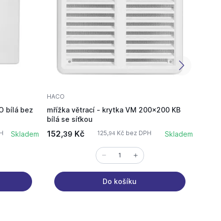
HACO
HACO
O bílá bez
mřížka větrací - krytka VM 200x200 KB
mrížk
bílá se síťkou
nerez
152,
Kč
491,
H
125,
Kč bez DPH
Skladem
39
Skladem
94
Do košíku