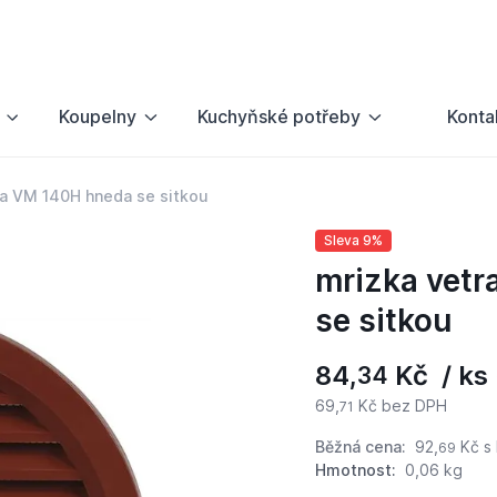
Koupelny
Kuchyňské potřeby
Konta
va VM 140H hneda se sitkou
Sleva 9%
mrizka vetr
se sitkou
84,
Kč / ks
34
69,
Kč bez DPH
71
Běžná cena:
92,
Kč
s
69
Hmotnost:
0,06 kg