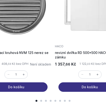
HACO
rací kruhová NVM 125 nerez se
revizní dvířka RD 500x500 HAC
zámku
1 357,
Kč
408,
Kč bez DPH
1 122,
Kč bez DP
Není skladem
66
59
03
Do košíku
Do košíku