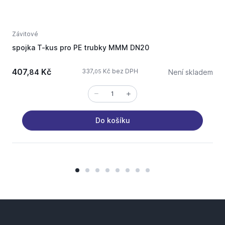
Závitové
Z
spojka T-kus pro PE trubky MMM DN20
m
407,
Kč
337,
Kč bez DPH
84
Není skladem
05
Do košíku