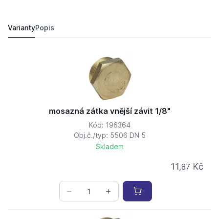
mosazná zátka vnější závit 1/8"
11,
Kč
87
12,
Kč
26
Varianty
Popis
mosazná zátka vnější závit 1/8"
Kód: 196364
Obj.č./typ: 5506 DN 5
Skladem
11,
Kč
87