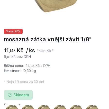
Sleva 20%
mosazná zátka vnější závit 1/8"
11,
Kč / ks
87
14,
Kč *
84
9,
Kč bez DPH
81
Běžná cena:
14,
Kč
s DPH
84
Hmotnost:
0,30 kg
* Nejnižší cena za 30 dní
Skladem