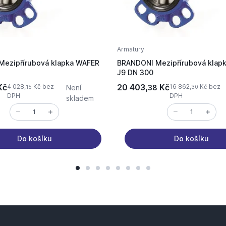
Armatury
ezipřírubová klapka WAFER
BRANDONI Mezipřírubová klap
J9 DN 300
Kč
20 403,
Kč
4 028,
Kč bez
16 862,
Kč bez
Není
38
15
30
DPH
DPH
skladem
Do košíku
Do košíku