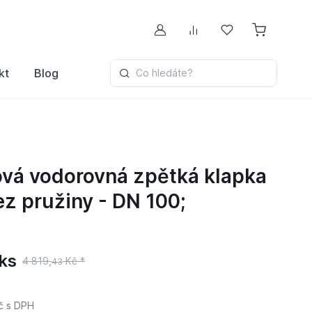
Můj účet
Porovnávání
Oblíbené
kt
Blog
Co hledáte?
vá vodorovná zpětká klapka
ez pružiny - DN 100;
ks
4 819,
Kč *
43
č
s DPH