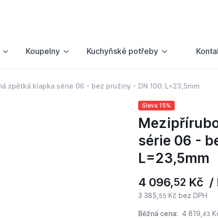
Koupelny
Kuchyňské potřeby
Konta
á zpětká klapka série 06 - bez pružiny - DN 100; L=23,5mm
Sleva 15%
Mezipřírubo
série 06 - b
L=23,5mm
4 096,
Kč / 
52
3 385,
Kč bez DPH
55
Běžná cena:
4 819,
K
43