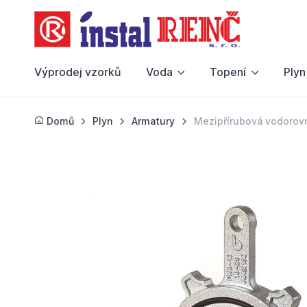
Výprodej vzorků
Voda
Topení
Plyn
Domů
Plyn
Armatury
Mezipřírubová vodorovn