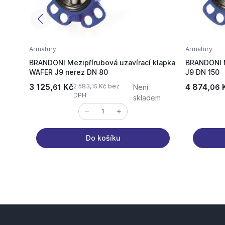
Armatury
Armatury
BRANDONI Mezipřírubová uzavírací klapka
BRANDONI M
WAFER J9 nerez DN 80
J9 DN 150
3 125,
Kč
4 874,
2 583,
Kč bez
61
Není
06
15
DPH
skladem
Do košíku