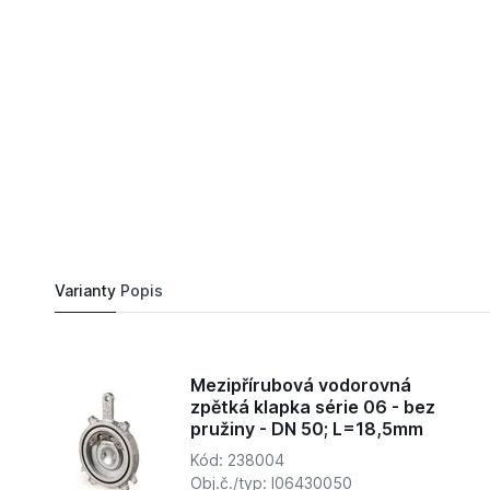
4 096,
Kč
52
Mezipřírubová vodorovná zpětká klapka série 0
Do košíku
3 983 Kč
Varianty
Popis
Mezipřírubová vodorovná
zpětká klapka série 06 - bez
pružiny - DN 50; L=18,5mm
Kód: 238004
Obj.č./typ: I06430050