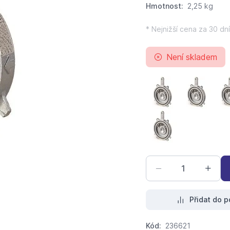
Hmotnost:
2,25 kg
* Nejnižší cena za 30 dní
Není skladem
Mezipřírubová vodo
Mezipříru
Mezipřírubová vodo
Přidat do p
Kód:
236621