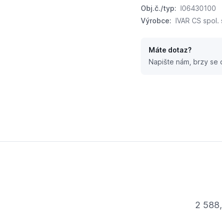
Obj.č./typ:
I06430100
Výrobce:
IVAR CS spol. s
Máte dotaz?
Napište nám, brzy se
6 - bez pružiny - DN 100; L=23,5mm
2 588