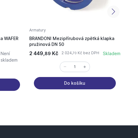
Armatury
Armatu
ka WAFER
BRANDONI Mezipřírubová zpětká klapka
BRAND
pružinová DN 50
J9 DN
2 449,
Kč
12 75
2 024,
Kč bez DPH
Není
89
Skladem
70
skladem
Do košíku