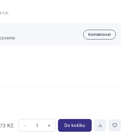
 r.o.
Kontaktovat
 ozveme
,
Kč
Do košíku
73