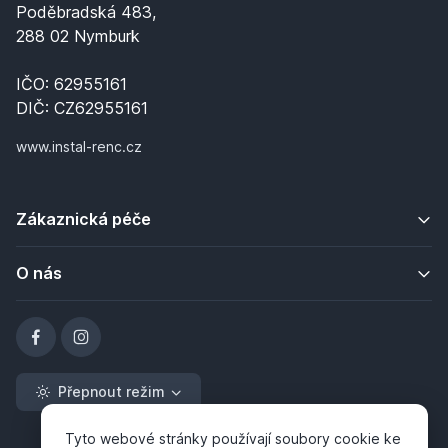
Poděbradská 483,
288 02 Nymburk
IČO: 62955161
DIČ: CZ62955161
www.instal-renc.cz
Zákaznická péče
O nás
Přepnout režim
Tyto webové stránky používají soubory cookie ke