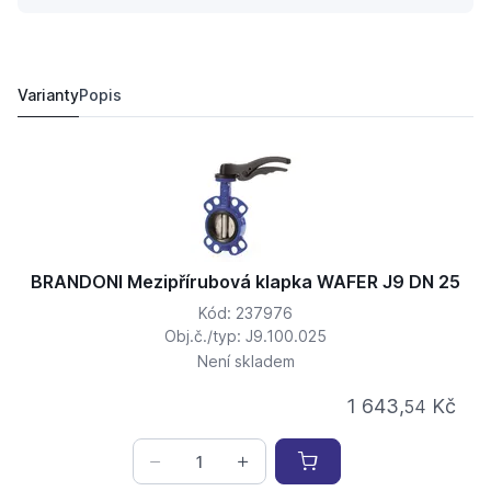
BRANDONI Mezipřírubová klapka WAFER J9 DN 300
20 403,
Kč
38
19 838 Kč
Varianty
Popis
BRANDONI Mezipřírubová klapka WAFER J9 DN 25
Kód: 237976
Obj.č./typ: J9.100.025
Není skladem
1 643,
Kč
54