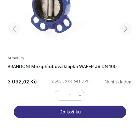
Armatury
A
BRANDONI Mezipřírubová klapka WAFER J9 DN 100
B
n
3 032,
Kč
2 505,
Kč bez DPH
02
Není skladem
80
Do košíku