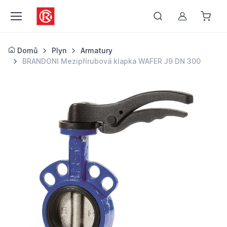
Můj účet
Domů
Plyn
Armatury
BRANDONI Mezipřírubová klapka WAFER J9 DN 300