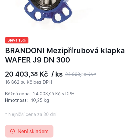
Sleva 15%
BRANDONI Mezipřírubová klapka
WAFER J9 DN 300
20 403,
Kč / ks
38
24 003,
Kč *
98
16 862,
Kč bez DPH
30
Běžná cena:
24 003,
Kč
s DPH
98
Hmotnost:
40,25 kg
* Nejnižší cena za 30 dní
Není skladem