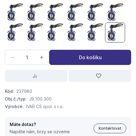
BRANDONI Mezipřírubová klapka WAFER J9 DN 25
BRANDONI Mezipřírubová klapka WAFER J9 DN 
BRANDONI Mezipřírubová klapka WAFE
BRANDONI Mezipřírubová kla
BRANDONI Mezipřír
BRANDONI 
BRANDONI Mezipřírubová klapka WAFER J9 DN 100
BRANDONI Mezipřírubová klapka WAFER J9 DN 1
BRANDONI Mezipřírubová klapka WAFE
BRANDONI Mezipřírubová kl
BRANDONI Mezipřír
BRANDONI 
Do košíku
Kód:
237980
Obj.č./typ:
J9.100.300
Výrobce:
IVAR CS spol. s r.o.
Máte dotaz?
Kontaktovat
Napište nám, brzy se ozveme