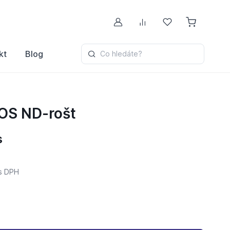
Můj účet
Porovnávání
Oblíbené
kt
Blog
Co hledáte?
OS ND-rošt
s
s DPH