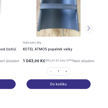
Náhradní díly
Náhrad
od čistící
KOTEL ATMOS popelnik velky
ATMOS
1 043,
Kč
1 323
862,
Kč bez DPH
ení skladem
99
Není skladem
80
Do košíku