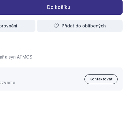
Do košíku
orovnání
Přidat do oblíbených
kař a syn ATMOS
Kontaktovat
 ozveme