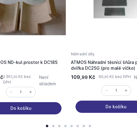
Náhradní díly
S ND-kul.prostor k DC18S
ATMOS Náhradní těsnící šňůra p
dvířka DC25G (pro malé víčko)
č
109,
Kč
2 951,
Kč bez
90,
Kč bez DPH
Není
99
N
30
90
DPH
skladem
Do košíku
Do košíku