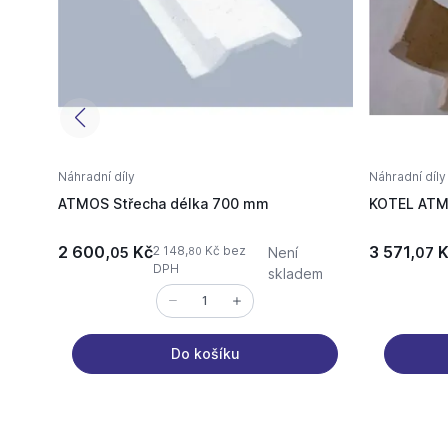
Náhradní díly
Náhradní díly
ATMOS Střecha délka 700 mm
KOTEL ATMO
2 600,
Kč
3 571,
K
2 148,
Kč bez
05
Není
07
80
DPH
skladem
Do košíku