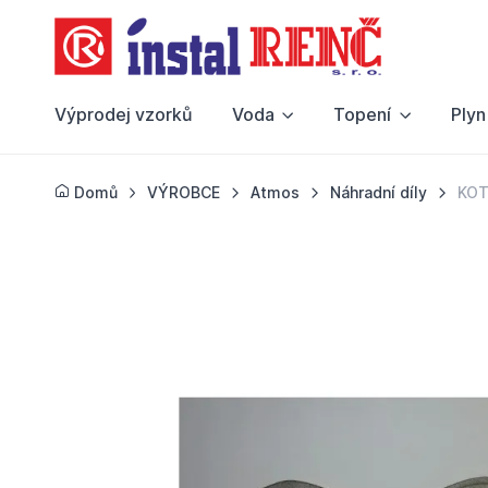
Výprodej vzorků
Voda
Topení
Plyn
Domů
VÝROBCE
Atmos
Náhradní díly
KOT