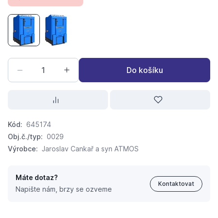
KOTEL ATMOS Dřevoplyn s tlačným ventilátorem DC 70 S
KOTEL ATMOS Dřevoplyn s tlačným ventilátore
Do košíku
Kód:
645174
Obj.č./typ:
0029
Výrobce:
Jaroslav Cankař a syn ATMOS
Máte dotaz?
Kontaktovat
Napište nám, brzy se ozveme