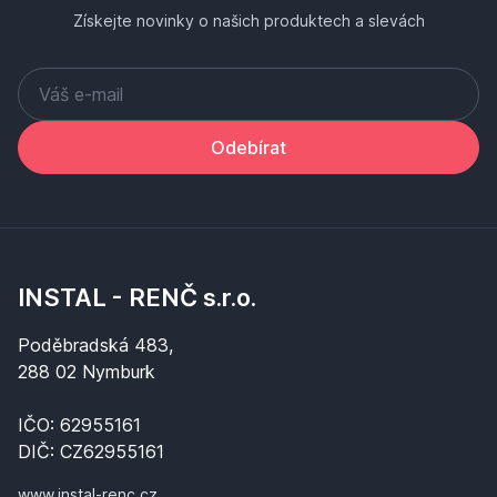
Získejte novinky o našich produktech a slevách
Odebírat
INSTAL - RENČ s.r.o.
Poděbradská 483,
288 02 Nymburk
IČO: 62955161
DIČ: CZ62955161
www.instal-renc.cz