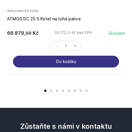
Automatické kotle
A
ATMOS DC 25 S Kotel na tuhá paliva
A
66 879,
Kč
55 272,
Kč bez DPH
99
Skladem
72
Do košíku
Zůstaňte s námi v kontaktu