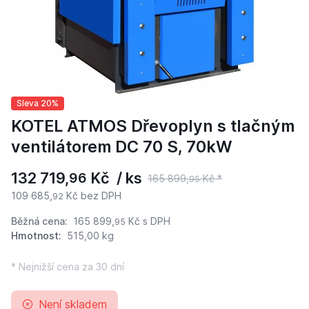
Sleva 20%
KOTEL ATMOS Dřevoplyn s tlačným
ventilátorem DC 70 S, 70kW
132 719,
Kč / ks
96
165 899,
Kč *
95
109 685,
Kč bez DPH
92
Běžná cena:
165 899,
Kč
s DPH
95
Hmotnost:
515,00 kg
* Nejnižší cena za 30 dní
Není skladem