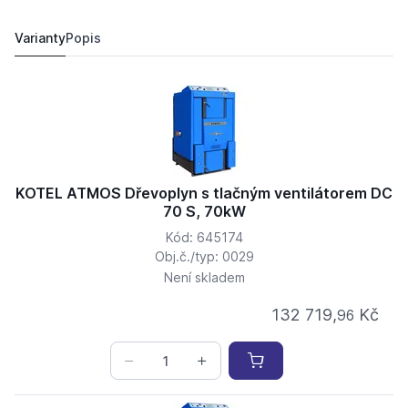
KOTEL ATMOS Dřevoplyn s tlačným ventilátorem DC 7
132 719,
Kč
96
137 107,
Kč
40
Varianty
Popis
KOTEL ATMOS Dřevoplyn s tlačným ventilátorem DC
70 S, 70kW
Kód: 645174
Obj.č./typ: 0029
Není skladem
132 719,
Kč
96