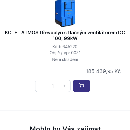
KOTEL ATMOS Dřevoplyn s tlačným ventilátorem DC
100, 99kW
Kód: 645220
Obj.č./typ: 0031
Není skladem
185 439,
Kč
95
Mohlo by Vás zajímat